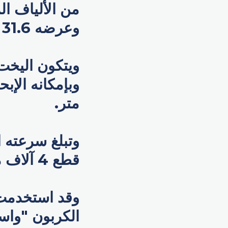
وعرضه 31.6 قدم.
متر.
قطع 4 آلاف ميل بحري، ويصبح بذلك يختا عابراً للمحيطات.
وقد استخدمت 
الكربون "واست