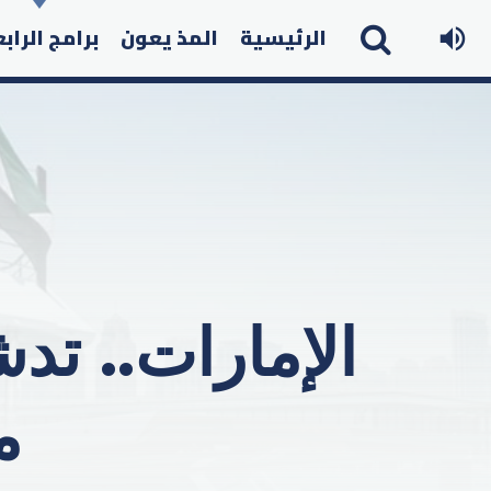
الرئيسية
المذ يعون
برامج الراب
الإمارات.. تد
م