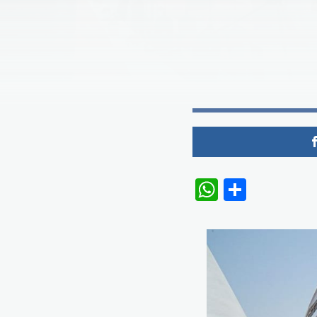
WhatsAp
Share