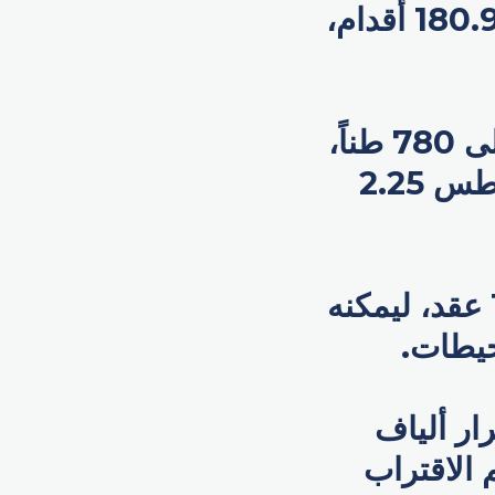
من الألياف الزجاجية المركبة، حيث يصل طوله إلى 180.9 أقدام،
ويتكون اليخت من 4 طوابق، ويزيد وزنه الإجمالي على 780 طناً،
وبإمكانه الإبحار في المناطق منخفضة العمق، مع غاطس 2.25
وتبلغ سرعته القصوى 16.5 عقدة، وسرعة إبحاره 10 عقد، ليمكنه
ر ألياف
 الاقتراب