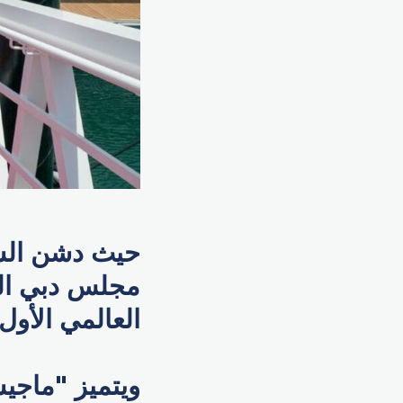
حيث دشن الش
العالمي الأو