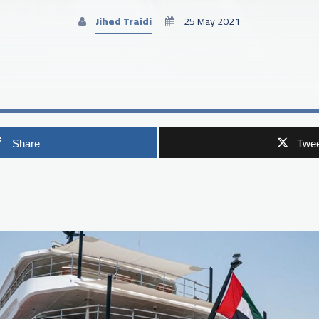
Jihed Traidi
25 May 2021
Share
Twee
p