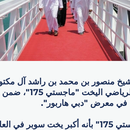
يخ منصور بن محمد بن راشد آل مكتو
مجلس دبي الرياضي اليخت "ما
ل في معرض "دبي هاربور".
ويتميز "ماجيستي 175" بأنه أكبر يخت سوبر ف