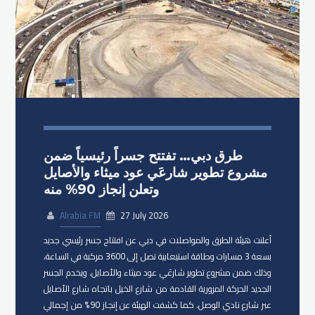
طرق دبي… تفتتح جسراً رئيسياً ضمن
مشروع تطوير شارعَي عود ميثاء والأصايل
وتعلن إنجاز 90% منه
Alrabia FM
27 July 2026
أعلنت هيئة الطرق والمواصلات في دبي عن افتتاح جسر رئيسي جديد
بسعة 3 مسارات وطاقة استيعابية تصل إلى 3600 مركبة في الساعة،
وذلك ضمن مشروع تطوير شارعَي عود ميثاء والأصايل. ويخدم الجسر
الجديد الحركة المرورية القادمة من شارع الخيل باتجاه شارع الأصايل
عبر شارع نادي الوصل. كما كشفت الهيئة عن إنجاز 90% من إجمالي