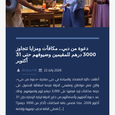
دعوة من دبي.. مكافآت ومزايا تتجاوز
3000 درهم للمقيمين وضيوفهم حتى 31
أكتوبر
Alrabia FM
22 July 2026
أطلقت دائرة الاقتصاد والسياحة في دبي مبادرة «دعوة من دبي»،
والتي تمنح مواطني ومقيمي الدولة فرصة استثنائية للحصول على
حزمة مكافآت تزيد قيمتها على 3,000 درهم لهم ولضيوفهم، وذلك
عند دعوة أقاربهم وأصدقائهم من خارج الدولة لزيارة الإمارة حتى 31
أكتوبر 2026. ماذا تتضمن باقة المكافآت (أكثر من 3000 درهم)؟
تغطي الباقة تجارب ترفيهية وإقامة […]