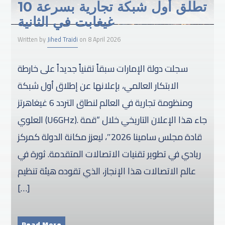
تطلق أول شبكة تجارية بسرعة 10
غيغابت في الثانية
Written by
Jihed Traidi
on 8 April 2026
سجلت دولة الإمارات سبقاً تقنياً جديداً على خارطة
الابتكار العالمي، بإعلانها عن إطلاق أول شبكة
ومنظومة تجارية في العالم لنطاق التردد 6 غيغاهرتز
العلوي (U6GHz). جاء هذا الإعلان التاريخي خلال “قمة
قادة مجلس سامينا 2026″، ليعزز مكانة الدولة كمركز
ريادي في تطوير تقنيات الاتصالات المتقدمة. ثورة في
عالم الاتصالات هذا الإنجاز، الذي تقوده هيئة تنظيم
[…]
Read More