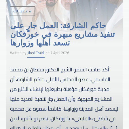
مـحـليـات
حاكم الشارقة: العمل جارٍ على
تنفيذ مشاريع مبهرة في خورفكان
تسعد أهلها وزوارها
Written by
Jihed Traidi
on 7 April 2026
أكد صاحب السمو الشيخ الدكتور سلطان بن محمد
القاسمي، عضو المجلس الأعلى حاكم الشارقة، أن
مدينة خورفكان مؤهلة بطبيعتها لإنشاء الكثير من
المشاريع المبهرة، وأن العمل جارٍ لتنفيذ العديد منها
ليسعد أهل المدينة وزوارها، كاشفاً سموه عن محمية
في شاطئ «القلقلي» بخورفكان، تضم نوعاً فريداً من
«السحالي» لا يوجد في أي مكان بالعالم إلا هناك، […]