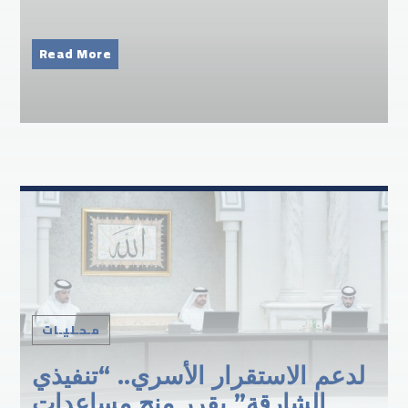
Read More
مـحـليـات
لدعم الاستقرار الأسري.. “تنفيذي
الشارقة” يقرر منح مساعدات