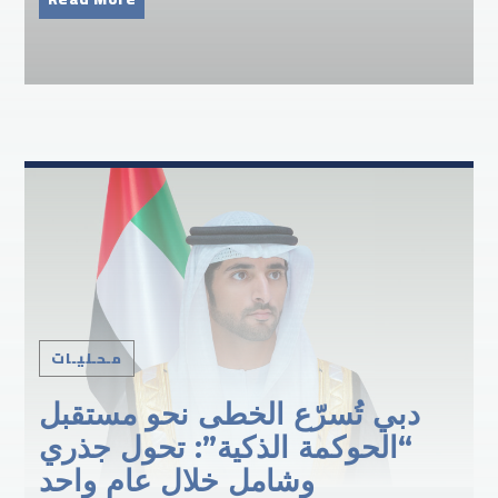
مـحـليـات
دبي تُسرّع الخطى نحو مستقبل
“الحوكمة الذكية”: تحول جذري
وشامل خلال عام واحد