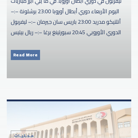
ليفربول في دوري أبطال أوروبا. في ما يلي أبرز مباريات
اليوم الأربعاء دوري أبطال أوروبا 23:00 برشلونة –:–
أتلتيكو مدريد 23:00 باريس سان جيرمان –:– ليفربول
الدوري الأوروبي 20:45 سبورتينغ برغا –:– ريال بيتيس
Read More
مـحـليـات