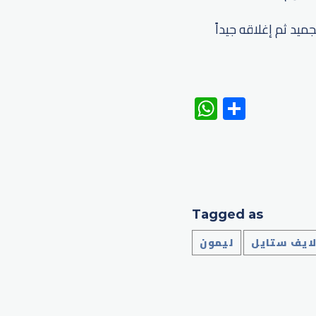
ميد ثم إغلاقه جيداً
WhatsAp
Share
Tagged as
ايف ستايل
ليمون