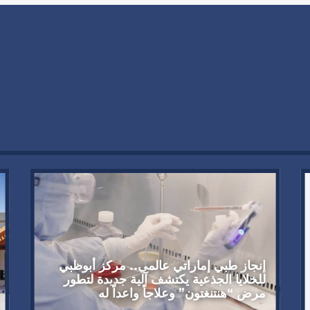
إنجاز طبي إماراتي عالمي.. مركز أبوظبي
للخلايا الجذعية يكتشف آلية جديدة لتطور
مرض “هنتنغتون” وعلاجاً واعداً له