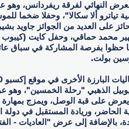
لعرض النهائي لفرقة ريفردانس، وهو ع
ية تياترو ألا سكالا"، وحفلا ضخما للم
حائز على العديد من الجوائز جاويد بشير
ير محمد حماقي، وحفل كايت (كيبوب 
ما حظوا بفرصة المشاركة في سباق عائل
سين بولت.
وبيل الذهبي "رحلة الخمسين"، وهو 
عرض على قبة الوصل، ويمزج بمهارة ب
 الحاضر، وريادة المستقبل في دولة ا
دة، بالإضافة إلى عرض "العاديات - الف