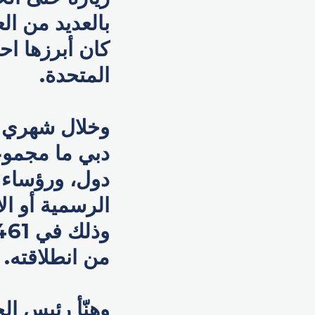
بالعديد من الع
كان أبرزها اح
المتحدة.
دول، ورؤساء 
من انطلاقته.
وهنّأ رئيس ال