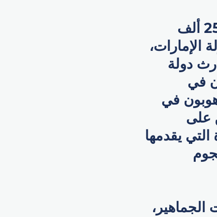
أما برنامج إكسبو 2020 للمدارس، فجذب حوالى 250 ألف
 الإمارات،
 "إرث دولة
ن في
هوبون في
 على
التي يقدمها
نجوم
 الجماهير،