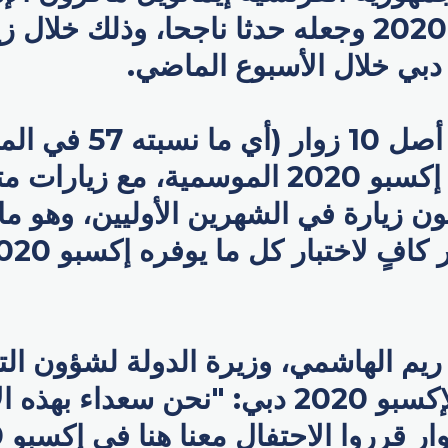
تنظيم إكسبو 2020 وجعله حدثا ناجحا، وذلك خلا
ويحمل 6 من أصل 10 زوار (أي 
الزوار) تذكرة إكسبو 2020 الموسمية، مع زيا
 1.2 مليون زيارة في الشهرين الأوليين، وهو ما
يم الهاشمي، وزيرة الدولة لشؤون الت
المدير العام لإكسبو 2020 دبي: "نحن سعداء 