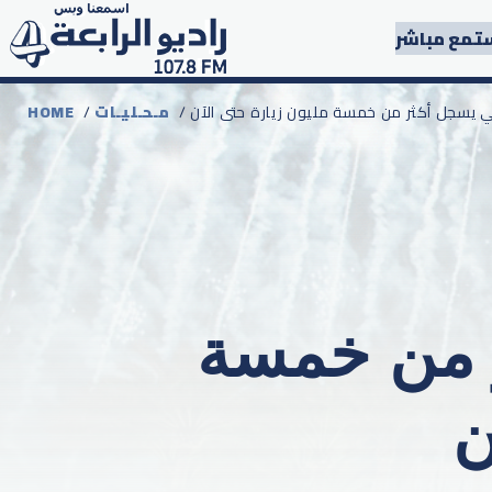
تمع مباشر
مـحـليـات
/
HOME
أكثر من خمسة
ن