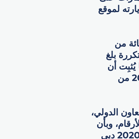
ل زيارته لموقع
ما نسبته 57 في المائة من
رات متكررة بلغ
 يُثبِت أن
يوماً واحداً غير كافٍ لاختبار كل ما يوفره إكسبو 2020 من
عاون الدولي،
بهذه الأرقام، وبأن
الكثير من الزوار قرروا الاحتفال معنا هنا في إكسبو 2020 دبي