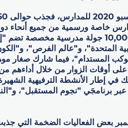
س خاصة ورسمية من جميع أنحاء دولة
شاركوا في 10,000 جولة مدرسية مخصصة تضم
بية المتحدة"، و"عالم الفرص"، و"الكو
وكب المستدام"، فيما شارك صغار مو
 على أوقات الزوار من خلال أداءهم من
 في إطار الأنشطة الترفيهية الشهيرة 
كسبو 2020 عبر برنامجَي "نجوم المستقبل"، و"ال
بر بعض الفعاليات الضخمة التي جذبت