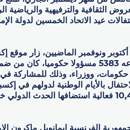
روض الثقافية والترفيهية والرياضية الر
تفالات عيد الاتحاد الخمسين لدولة الإما
دبي ما مجموعه 5383 مسؤولا حكوميا، كان 
حكومات، ووزراء، وذلك للمشاركة في ا
وذلك في 10,461 فعالية استضافها الحدث الدو
جمهورية الفرنسية إيمانويل ماكرون ال