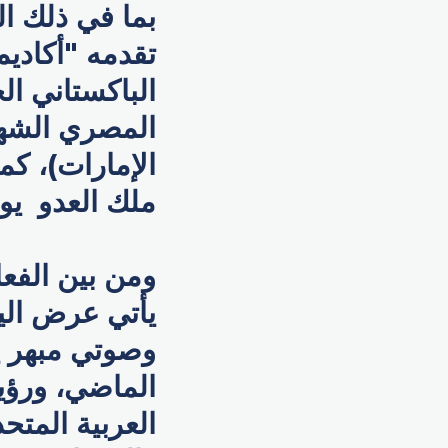
بما في ذلك ا
تقدمه "أكاديم
الباكستاني ال
المصري الشه
الإمارات)، ك
ملك العدو يو
يأتي عرض الي
وصوتي مبهر ي
الماضي، ورؤية
العربية المتح