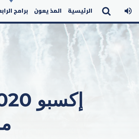
الرئيسية
المذ يعون
برامج الراب
مل