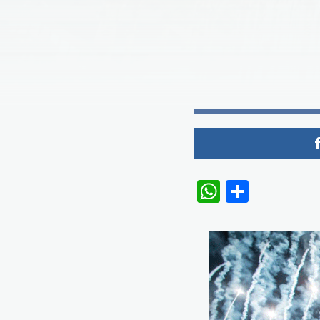
WhatsAp
Share