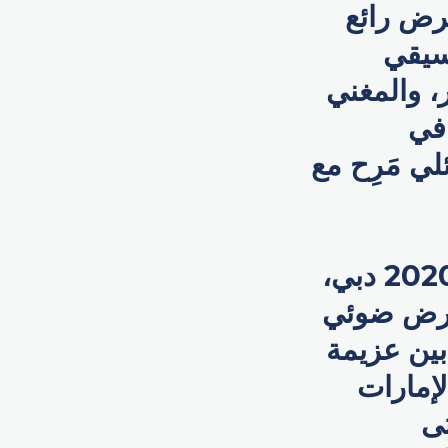
رض رائع
وسيقي
، والمغني
في
ي مَرِح مع
ومن بين الفعاليات البارزة الأخرى في موقع إكسبو 2020 دبي،
عرض ضوئي
ين عزيمة
لإمارات
تى