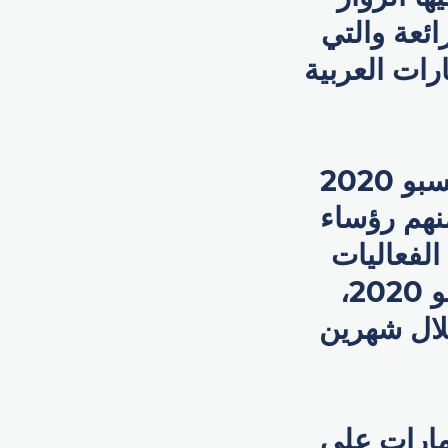
ائعة والتي
رات العربية
وخلال شهري أكتوبر ونوفمبر الماضيين، زار موقع إكسبو 2020
من ضمنهم رؤساء
لفعاليات
الرسمية أو الاحتفال بالأيام الوطنية لدولهم في إكسبو 2020،
لي خلال شهرين
إمارات على