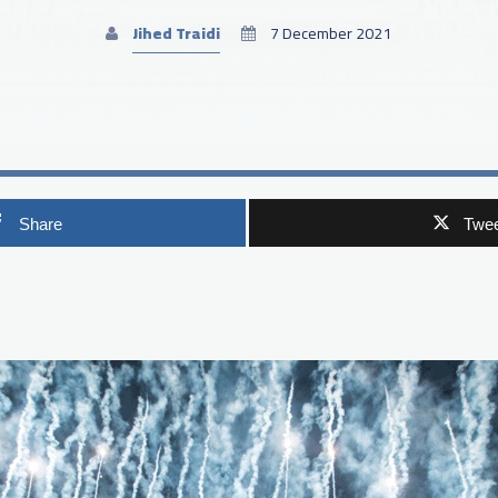
Jihed Traidi
7 December 2021
Share
Twee
p