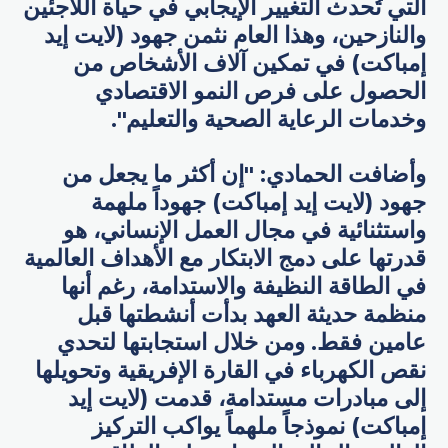
التي تُحدث التغيير الإيجابي في حياة اللاجئين
والنازحين، وهذا العام نثمن جهود (لايت إيد
إمباكت) في تمكين آلاف الأشخاص من
الحصول على فرص النمو الاقتصادي
وخدمات الرعاية الصحية والتعليم".
وأضافت الحمادي: "إن أكثر ما يجعل من
جهود (لايت إيد إمباكت) جهوداً ملهمة
واستثنائية في مجال العمل الإنساني، هو
قدرتها على دمج الابتكار مع الأهداف العالمية
في الطاقة النظيفة والاستدامة، رغم أنها
منظمة حديثة العهد بدأت أنشطتها قبل
عامين فقط. ومن خلال استجابتها لتحدي
نقص الكهرباء في القارة الإفريقية وتحويلها
إلى مبادرات مستدامة، قدمت (لايت إيد
إمباكت) نموذجاً ملهماً يواكب التركيز