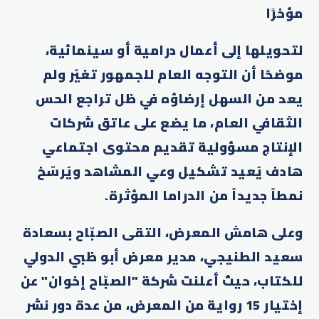
مؤخرًا
لتحويلها إلى أعمال درامية أو سينمائية،
موضحًا أن التوجه العام للجمهور تغيّر ولم
يعد من السهل إرضاؤه في ظل تراجع الحس
الثقافي العام، ما يضع على عاتق شركات
الإنتاج مسؤولية تقديم محتوى اجتماعي
هادف يُعيد تشكيل وعي المشاهد ويُرسّخ
نمطاً جديداً من الدراما المؤثرة.
وعلى هامش المعرض، التقى الصبّاح بسعادة
سعيد الطنيجي، مدير معرض أبو ظبي الدولي
للكتاب، حيث أعلنت شركة "الصبّاح إخوان" عن
إختيار 15 رواية من المعرض، من عدة دور نشر