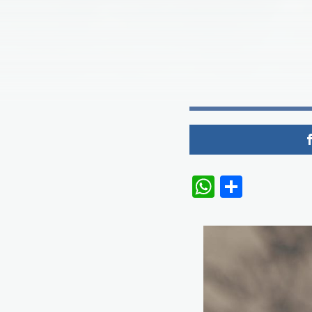
WhatsAp
Share