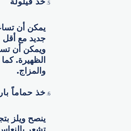
خذ قيلولة
يمكن أن تساع
ويمكن أن تسا
الظهيرة. كما 
والمزاج.
خذ حماماً بارد
ينصح ويلز بتج
تشعر بالنعاس 