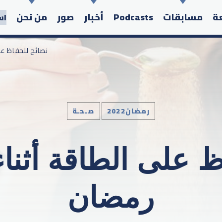
عة
مسابقات
Podcasts
أخبار
صور
من نحن
اس
/ نصائح للحفاظ ع
رمضان2022
صـحـة
Search in the website:
 على الطاقة أثنا
رمضان