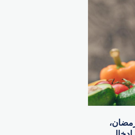
رمضان،
 إدخال