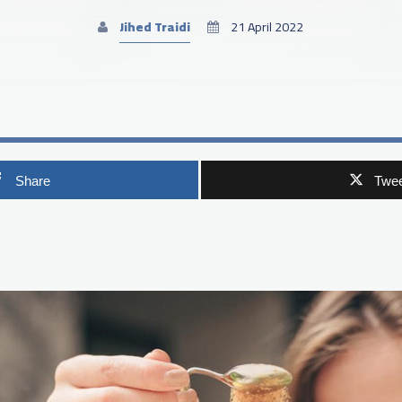
Jihed Traidi
21 April 2022
Share
Twee
p