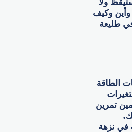
تيقظ ولا
 وأين وكيف
في طليعة
ات الطاقة
تغيرات
مين تمرين
ك.
، أو الذهاب في نزهة