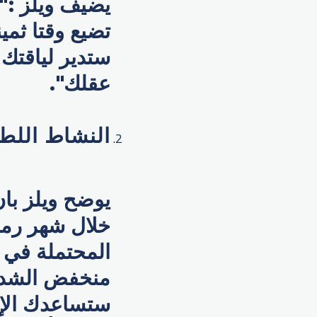
يضيف ويلز :"ه
تضيع وقتا ثمي
ستدير لياقتك
عقلك".
النشاط اللطي
يوضح ويلز با
خلال شهر رمض
المحتملة في 
منخفض الشدة