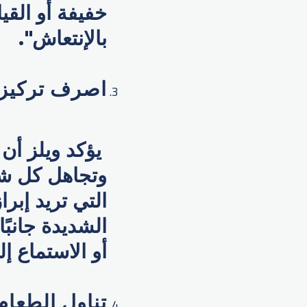
خفيفة أو القي
بالإنتعاش".
اصرف تركيز
يؤكد ويلز أن 
وتجاهل كل شي
التي تريد إبر
الشديدة جانبً
أو الاستماع إ
تناول الطعا