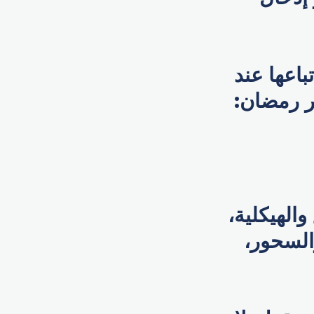
ي يجب اتباعها عند
ر رمضان:
الهيكلية،
السحور،