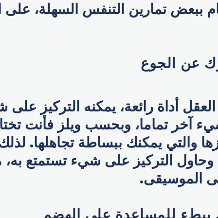
ام ببعض تمارين التنفس السهلة، على 
ك عن الجوع
العقل أداة رائعة، يمكنه التركيز على 
ء آخر تماما، وبحسب ويلز فأنت تختا
ازها والتي يمكنك ببساطة تجاهلها. لذل
ا وحاول التركيز على شيء تستمتع به، م
لى الموسيقى.
م ببطء للمساعدة على الهضم