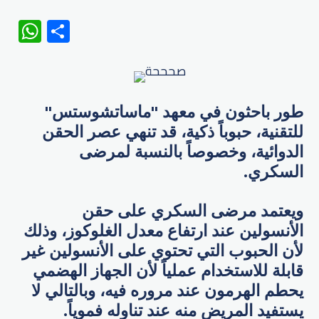
WhatsApp
Share
طور باحثون في معهد "ماساتشوستس"
للتقنية، حبوباً ذكية، قد تنهي عصر الحقن
الدوائية، وخصوصاً بالنسبة لمرضى
السكري.
ويعتمد مرضى السكري على حقن
الأنسولين عند ارتفاع معدل الغلوكوز، وذلك
لأن الحبوب التي تحتوي على الأنسولين غير
قابلة للاستخدام عملياً لأن الجهاز الهضمي
يحطم الهرمون عند مروره فيه، وبالتالي لا
يستفيد المريض منه عند تناوله فموياً.