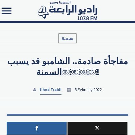
صـحـة
مفاجأة صادمة.. الشامبو قد يسبب
Search in the website:
السمنة￼￼￼￼!
Jihed Traidi
3 February 2022