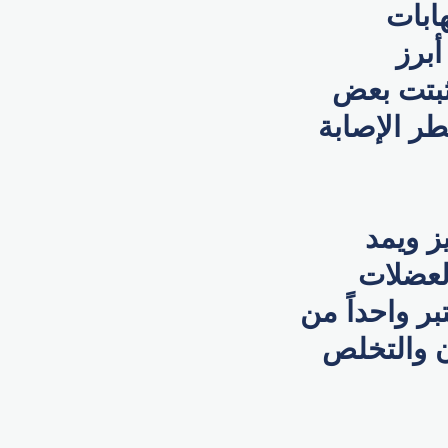
هابات
برز
أثبتت بعض
طر الإصابة
ز ويمد
لعضلات
بر واحداً من
ن والتخلص