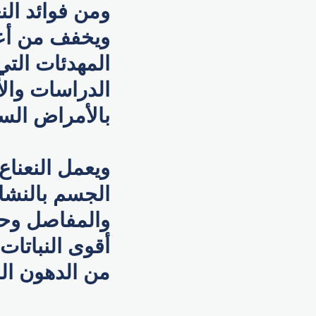
ومن فوائد الن
ويخفف من أعر
المهدئات التي
الدراسات والأ
بالأمراض السر
ويعمل النعناع
الجسم بالنشا
والمفاصل وحما
أقوى النباتا
من الدهون الز