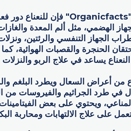
ووفقاً لموقع "Organicfacts" فإن للنع
از الهضمي، مثل ألم المعدة والغازات 
راب الجهاز التنفسي والرئتين، ونزلات 
احتقان الحنجرة والقصبات الهوائية، كما
لنعناع يساعد في علاج الربو والنزلات 
ع من أعراض السعال ويطرد البلغم وال
ال في طرد الجراثيم والفيروسات من ا
لمناعي، ويحتوي على بعض الفيتامينات 
تعمل على علاج الالتهابات ومحاربة البكت