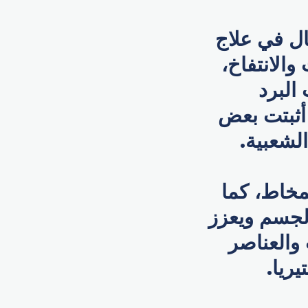
ناع دور فعال في علاج
والانتفاخ،
البرد
 أثبتت بعض
الشعبية.
مخاط، كما
لجسم ويعزز
والعناصر
يريا.