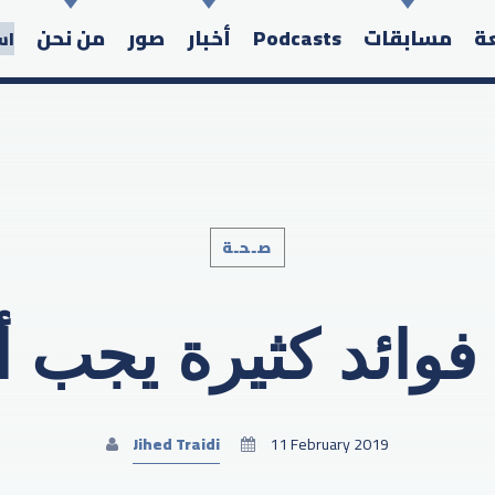
عة
مسابقات
Podcasts
أخبار
صور
من نحن
اس
صـحـة
Search in the website:
. فوائد كثيرة يجب 
Jihed Traidi
11 February 2019