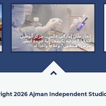
إنجاز طبي إماراتي عالمي.. مركز أبوظبي
للخلايا الجذعية يكتشف آلية جديدة لتطور
مرض “هنتنغتون” وعلاجاً واعداً له
ight 2026 Ajman Independent Studi