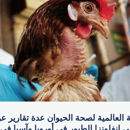
العالمية لصحة الحيوان عدة تقارير ع
إنفلونزا الطيور في أوروبا وآسيا في ال