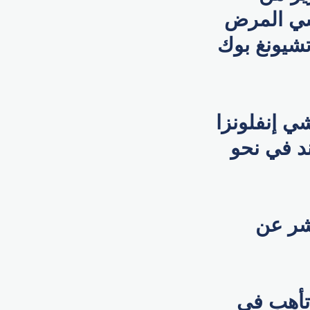
فشي المرض
 تشونغ تشيونغ بوك
ي إنفلونزا
قة روجالاند في نحو
شر عن
 تأهب في