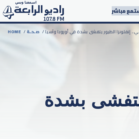
تمع مباشر
لمي.. إنفلونزا الطيور يتفشى بشدة في أوروبا وآسيا
صـحـة
/
HOME
 يتفشى بشدة