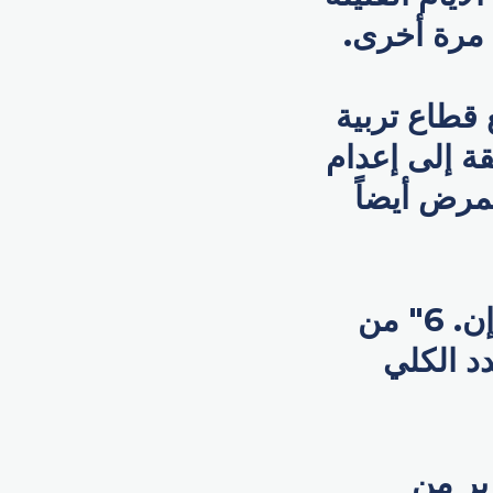
مرة أخرى.
 قطاع تربية
ة إلى إعدام
مرض أيضاً
وأبلغت الصين عن 21 إصابة بشرية بسلالة "إتش. 5 إن. 6" من
دد الكلي
ير من