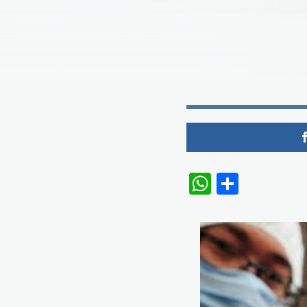
WhatsAp
Share