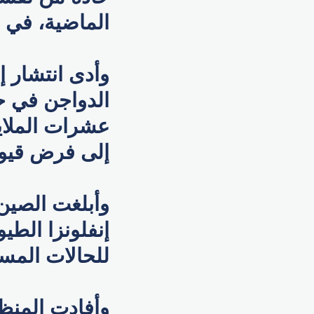
الماضية، في 
وأدى انتشار إ
الدواجن في حا
عشرات الملايي
إلى فرض قيود
إنفلونزا الطيو
للحالات المسجلة في
وأفادت المنظم