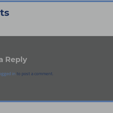
ts
a Reply
ogged in
to post a comment.