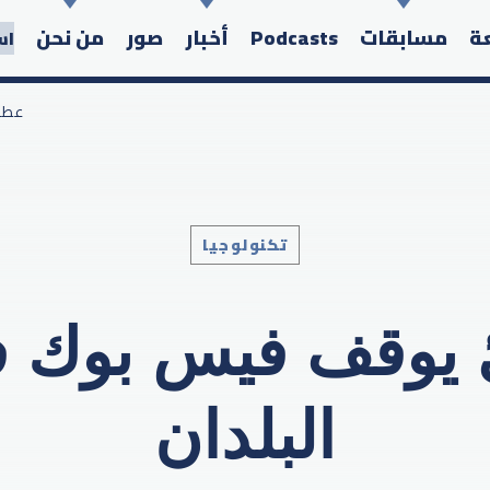
عة
مسابقات
Podcasts
أخبار
صور
من نحن
اس
/ عط
تكنولوجيا
Search in the website:
يوقف فيس بوك ف
البلدان