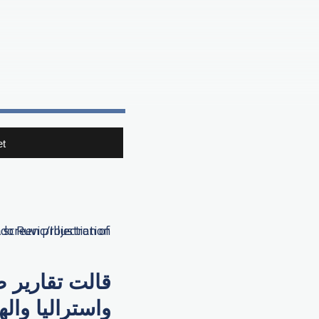
t
قالت تقارير 
واستراليا وال