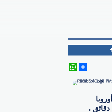
WhatsAp
Share
روبا
دقائق .