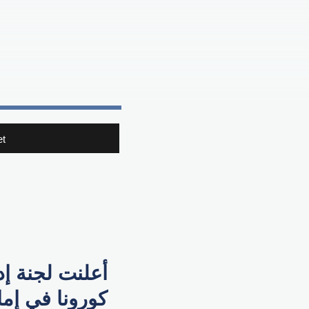
t
أعلنت لجنة إد
كورونا في إم