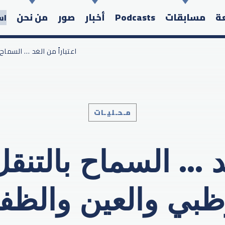
عة
مسابقات
Podcasts
أخبار
صور
من نحن
اس
/ اعتباراً من الغد … السم
مـحـليـات
Search in the website:
غد … السماح بالتنق
ظبي والعين والظف