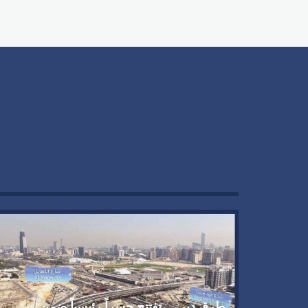
طرق دبي… تفتتح جسراً رئيسياً ضمن