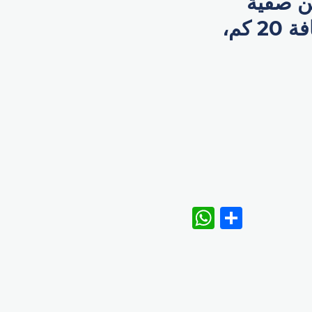
ين صفية
الصايغ، في سباق الدولة «فردي ضد الساعة»، لمسافة 20 كم،
WhatsAp
Share