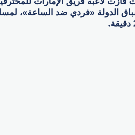
ث فازت لاعبة فريق الإمارات للمحترف
p