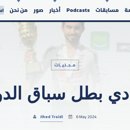
عة
مسابقات
Podcasts
أخبار
صور
من نحن
اس
مـحـليـات
Search in the website:
ادي بطل سباق الدو
Jihed Traidi
6 May 2024