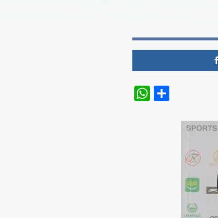
WhatsAp
Share