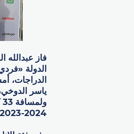
فاز عبدالله ا
الدولة «فردي
الدراجات، أم
و
2024-2023، لفئتي الرجال والإناث.