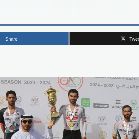
Share
Twee
p