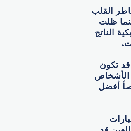
خاطر القلب
ينما ظلت
ية الناتج
ت.
قد تكون
 الأشخاص
صاً أفضل
بارات
العين قد