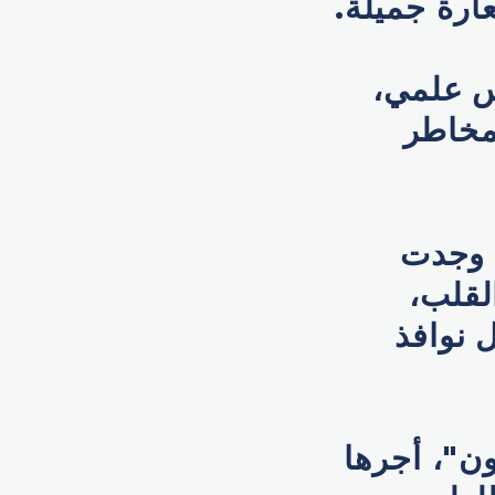
ارة جميلة.
س علمي،
مخاطر
، وجدت
لقلب،
 نوافذ
ن"، أجرها