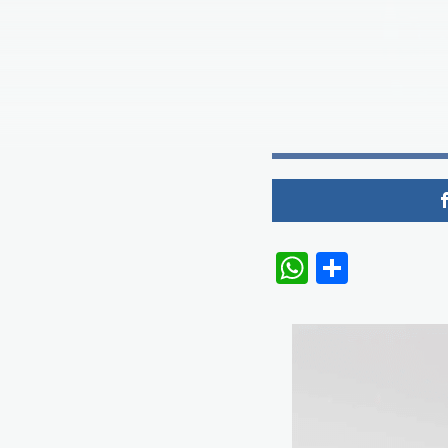
WhatsAp
Share