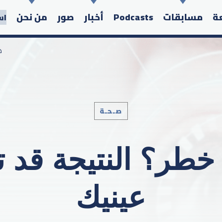
عة
مسابقات
Podcasts
أخبار
صور
من نحن
اس
/
صـحـة
Search in the website:
طر؟ النتيجة قد تظ
عينيك