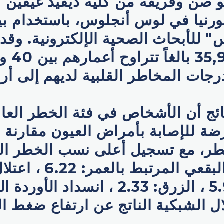
و صن وفريقه من كلية ديفيد غيفين
ورنيا في لوس أنجلوس، باستخدام بيا
" للأبحاث الصحية الإلكترونية. وق
جات المخاطر القلبية لديهم إلى أرب
ئج أن الأشخاص في فئة الخطر العا
رضة للإصابة بأمراض العيون مقارنة ب
ر، مع تسجيل أعلى نسب الخطر الم
من الضمور البقعي المرتب
السكري: 5.93 ، الزرق: 2.33 ، انسداد ال