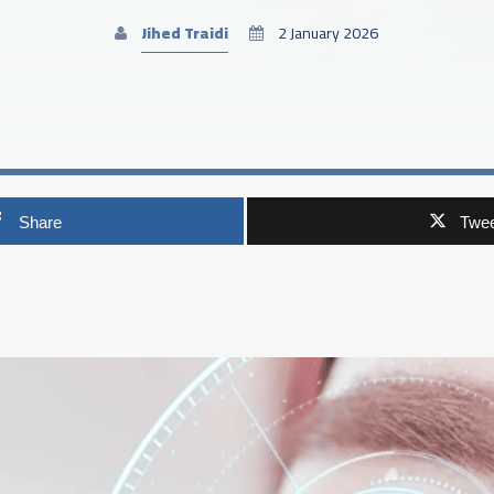
Jihed Traidi
2 January 2026
Share
Twee
p