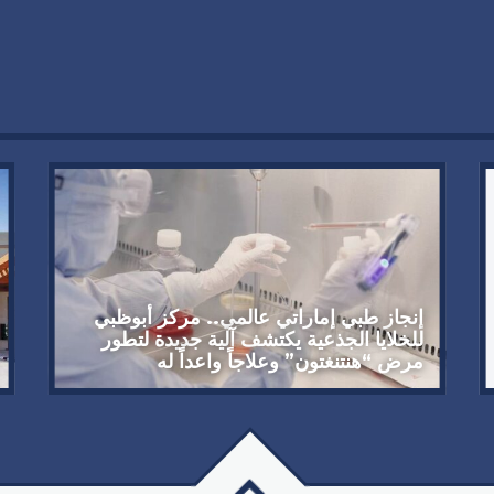
إنجاز طبي إماراتي عالمي.. مركز أبوظبي
للخلايا الجذعية يكتشف آلية جديدة لتطور
مرض “هنتنغتون” وعلاجاً واعداً له