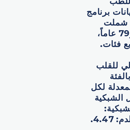
 للطب
نات برنامج
د شملت
الدراسة 35,909 بالغاً تتراوح أعمارهم بين 40 و79 عاماً،
ع فئات.
لي للقلب
الفئة
عدلة لكل
ط بالعمر: 6.22 ، اعتلال الشبكية
أوردة الشبكية: