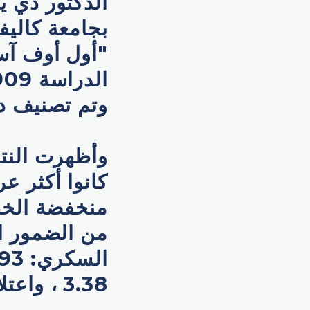
الدكتور دي ي
بجامعة كاليف
"أول أوف آس
وتم تصنيف در
وأظهرت النتا
كانوا أكثر ع
منخفضة الخط
3.38 ، واعتلال الشبكية الناتج عن ارتفاع ضغط الدم: 4.47.