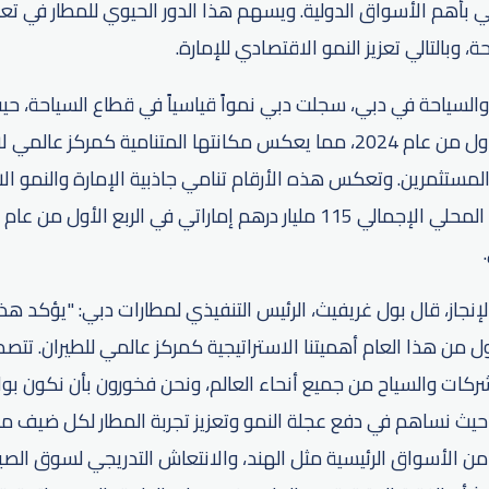
بي بأهم الأسواق الدولية. ويسهم هذا الدور الحيوي للمطار في تع
 وبالتالي تعزيز النمو الاقتصادي للإمارة.
زائر دولي في النصف الأول من عام 2024، مما يعكس مكانتها المتنامية ك
مستثمرين. وتعكس هذه الأرقام تنامي جاذبية الإمارة والنمو ا
إنجاز، قال بول غريفيث، الرئيس التنفيذي لمطارات دبي: "يؤكد هذا
 من هذا العام أهميتنا الاستراتيجية كمركز عالمي للطيران. تتصدر
ات والسياح من جميع أنحاء العالم، ونحن فخورون بأن نكون بواب
 حيث نساهم في دفع عجلة النمو وتعزيز تجربة المطار لكل ضيف م
ن الأسواق الرئيسية مثل الهند، والانتعاش التدريجي لسوق الصي