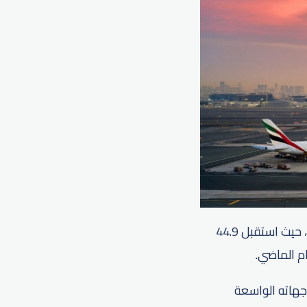
أكد مطار دبي الدولي مجدداً على مكانته كمحرك رئيسي لتعزيز النمو الاقتصادي في دبي، حيث استقبل 44.9
جهاته الواسعة