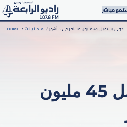
تمع مباشر
بل 45 مليون مسافر في 6 أشهر
مـحـليـات
/
HOME
نجاح ساحق.. دبي الدولي يستقبل 45 مليون