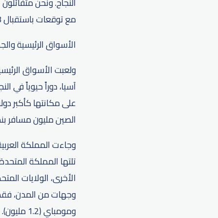
النجاح. ونحن متفائلون
مع توقعات باستقبال 91.8 مليون مسافر في نهاية عام 2024."
الأسواق الرئيسية والج
ولعبت الأسواق الرئيسي
الصين مليون مسافر بنمو سنوي وصل إلى 80%، وتع
ومومباي (1.2 مليون).