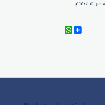
اوز وقت انتظار 95% من الضيوف المغادرين ثلاث دقائق
WhatsAp
Share