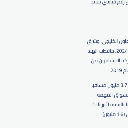
يق رقم قياسي جديد
عاون الخليجي، وشرق
آسيا، دوراً حيوياً في النجاحات التي يحققها مطار دبي الدولي، ففي النصف الأول من عام 2024، حافظت الهند
ر، في حين تجاوزت حركة المسافرين من
وجاءت المملكة العربية السعودية في المرتبة الثانية بعد الهند بـعدد مسافرين وصل إلى 3.7 مليون مسافر،
مليون مسافر. ومن بين الأسواق المهمة
فر)، وروسيا (1.3 مليون)، وألمانيا (1.3 مليون). أما بالنسبة لأبرز ثلاث
وجهات من المدن، فقد احتفظت لندن بمكانتها في المركز الأول (1.8 مليون)، تلتها الرياض (1.6 مليون)،