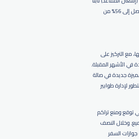
ً، وظل معدل الحمولة (إشغال المقاعد) ثابتاً
عند 77% مقارنة بالنصف الأول من عام 2023. وشهدت الرحلات المباشرة زيادة طفيفة لتصل إلى 56% من
ا، مع التركيز على
 في الأشهر المقبلة.
مميزة جديدة في صالة
ور لإدارة طوابير
ي توقع ومنع تراكم
ميع. وخلال النصف
مسافرين 10 دقائق عند مراقبة جوازات السفر