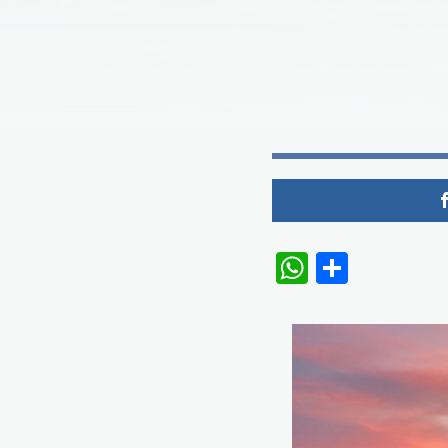
WhatsAp
Share