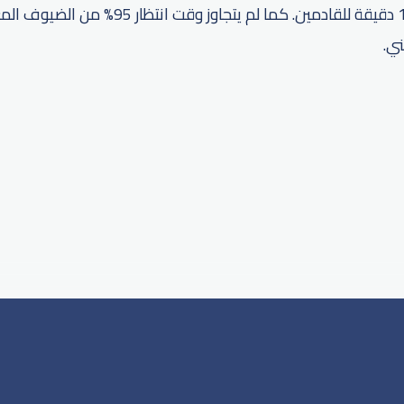
للمغادرين، وأقل من 15 دقيقة للقادمين. كما لم يتج
ني.
p