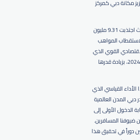
زيز مكانة دبي كمركز
ووفقاً لدائرة الاقتصاد والسياحة في دبي، سجلت دبي نمواً قياسياً في قطاع السياحة، حيث اجتذبت 9.31 مليون
مركز عالمي لاستقطاب المواهب
لاقتصادي القوي الذي
تشهده، حيث بلغ الناتج المحلي الإجمالي 115 مليار درهم إماراتي في الربع الأول من عام 2024، بزيادة قدرها
 الأداء القياسي الذي
 دبي المدن العالمية
ة الدخول الأولى إلى
ن ضيوفنا المسافرين.
ن دوراً في تحقيق هذا