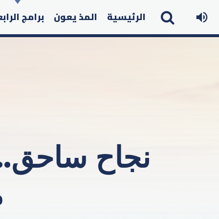
الرئيسية
المذ يعون
برامج الراب
م