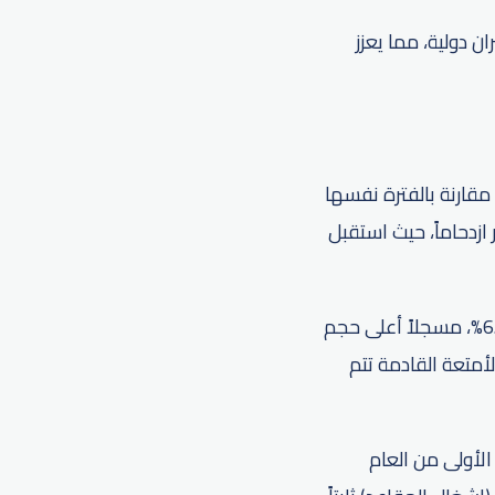
26 وجهة في 106 دول حول العالم عبر 101 شركة طيران دولية، مما يعزز
ربع الثاني وحده، استقبل مطار دبي الدولي 21.8 مليون مسافر، بزيادة قدرها 7.5% مقارنة بالفترة نفسها
107,00. وكان شهر يناير الأكثر ازدحاماً، حيث استقبل
وخلال النصف الأول تعامل المطار بكفاءة مع 39.7 مليون حقيبة، بزيادة سنوية قدرها 6.7%، مسجلاً أعلى حجم
أشهر، علماً أنه مدة تسليم 92% من جميع الأمتعة القادمة تتم
7.% مقارنة بالأشهر الستة الأولى من العام