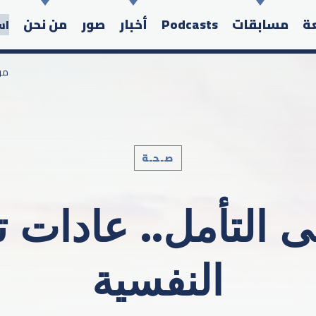
عة
مسابقات
Podcasts
أخبار
صور
من نحن
اس
/ 
صـحـة
Search in the website:
لى التأمل.. عادات
النفسية