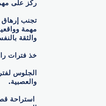
ركز على مهمة 
تجنب إرهاق ع
مهمة وواقعية 
والثقة بالنف
خذ فترات راح
الجلوس لفترا
والعصبية.
استراحة قصير