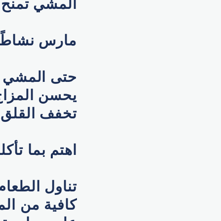
المشي تمنح 
مارس نشاطًا ب
حتى المشي ل
يحسن المزاج 
تخفف القلق.
اهتم بما تأكل
تناول الطعا
كافية من الم