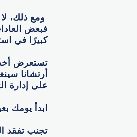
ومع ذلك، لا 
فبعض العادات 
كبيرًا في اس
تستعرض أخصا
أرتشانا سينغ
على إدارة ال
ابدأ يومك بع
تجنب تفقد ال