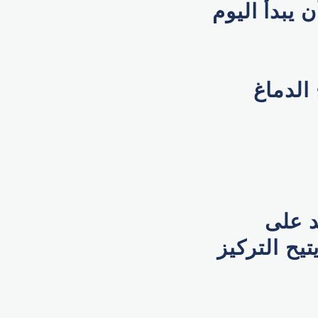
 يبدأ اليوم
 الدماغ
د على
يح التركيز