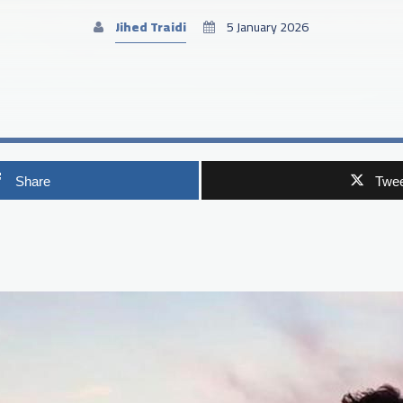
Jihed Traidi
5 January 2026
Share
Twee
p