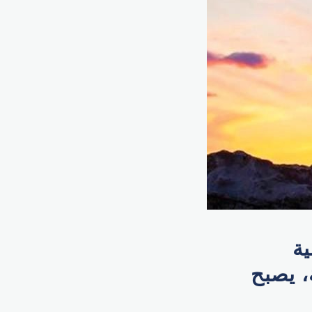
ية
، يصبح