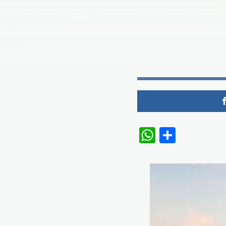
WhatsAp
Share