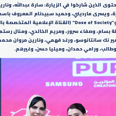
توى الذين شاركوا في الزيارة: سارة عبدالله، وناري
رة، ويسرى مارديني، وحميد سبيدنام المعروف باسم
وأريج نشاشيبي، و"Dose of Society" (القناة الإعلامية المتخ
ة بسام، وصفاء سرور، ومريم الخالدي، ومنال رستم،
ير نك سانتانوسو، ورغد فهمي، ونارين مروان محمد
وطالب، ورامي حمدان، وميليا حسن، وغيرهم.