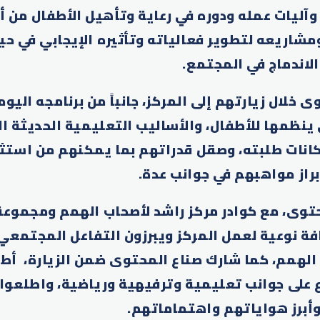
وآليات عمله ودوره في رعاية وتأهيل الأطفال من 
شاريعه لتطوير فعالياته وتأثيره الإيجابي في حي
لاندماج في المجتمع.
ى خلال زيارتهم إلى المركز، جانباً من برنامجه اليو
ينظمها للأطفال، والأساليب التعليمية الحديثة ا
كانات طلبته، وصقل قدراتهم بما يمكنهم من استث
براز مواهبهم في جوانب عدة.
توى، مع كوادر مركز راشد لأصحاب الهمم ومجموع
فة نوعية لعمل المركز ويبرزون التفاعل المجتمعي 
الهمم، كما شارك صناع المحتوى ضمن الزيارة، أطف
 على جوانب تعليمية وترفيهية ورياضية، واطلعوا
وأبرز هواياتهم واهتماماتهم.