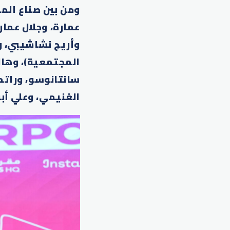
ومن بين صناع المح
عمارة، وجلال عما
المجتمعية)، وهال
سانتانوسو، وراتم
الغنيمي، وعلي أب