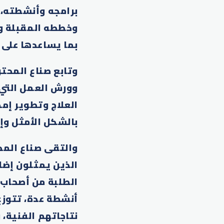
برامجه وأنشطته، 
وخططه المقبلة وم
بما يساعدها على ا
وتابع صناع المحتو
وورش العمل التي 
العلاج وتطوير إم
بالشكل الأمثل وإ
والتقى صناع المح
الذين يمثلون إضا
الطلبة من أصحاب 
أنشطة عدة، تتوزع
نتاجاتهم الفنية، 