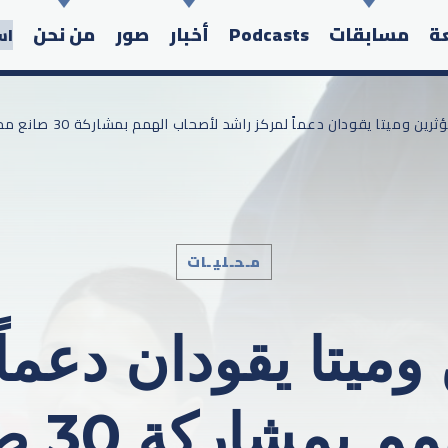
عة
مسابقات
Podcasts
أخبار
صور
من نحن
اس
Search in the website:
مـحـليـات
وميتا يقودان دعما
لأصحا