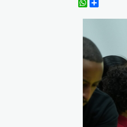
WhatsAp
Share