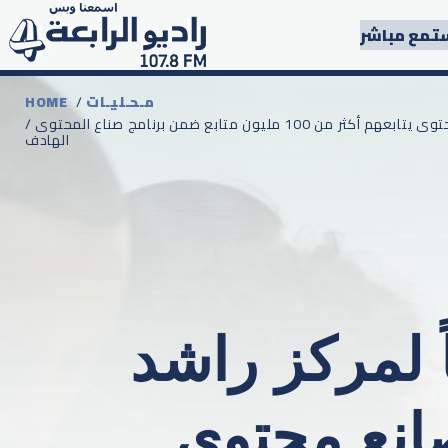
تمع مباشر
مـحـليـات
/
HOME
/ مقر المؤثرين وميتا يقودان دعماً لمركز راشد لأصحاب الهمم بمشاركة 30 صانع محتوى يتابعهم أكثر من 100 مليون متابع ضمن برنامج صناع المحتوى
الهادف
ً لمركز راشد
ب الهمم بمشاركة 30 صانع محتوى