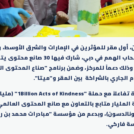
 أول مقر للمؤثرين في الإمارات والشرق الأوسط، و"
إلى مركز راشد لأصحاب الهمم في دبي، شارك 
ع، وذلك دعماً للمركز، وضمن برنامج "صناع المحتوى ا
 الجاري بالشراكة بين المقر و"ميتا".
وتأتي هذه الزيارة تفاعل
 المليار متابع بالتعاون مع صانع المحتوى العال
الدسون)، وبدعم من مؤسسة "مبادرات محمد بن ر
ة فاركي.