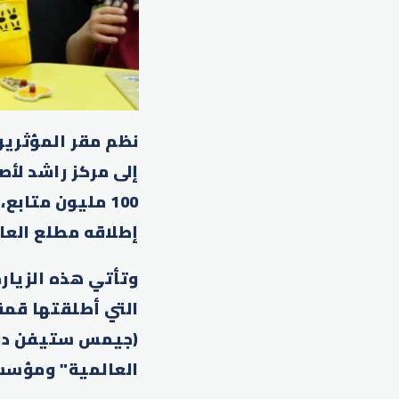
نظم مقر المؤثرين،
100 مليون متاب
إطلاقه مطلع العام
التي أطلقتها قمة
(جيمس ستيفن دون
العالمية" ومؤسس