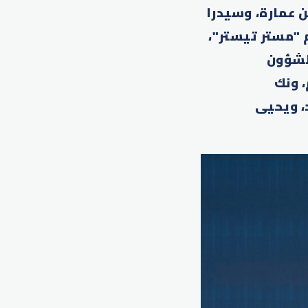
ن عمارة، وسيدرا
 "مستر تيستر"،
صصة بالشؤون
 ونك
، ويحيى