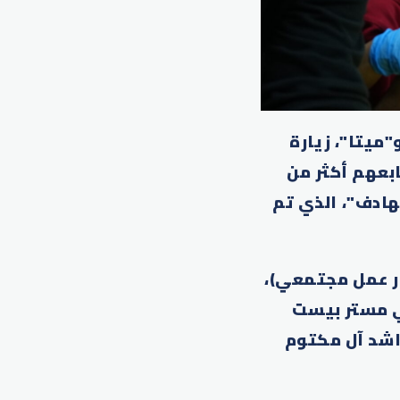
ميتا"، زيارة
فيها 30 صانع محتوى يتابعهم أكثر من
لهادف"، الذي تم
اً مع حملة "1Billion Acts of Kindness" (مليار عمل مجتمعي)،
مي مستر بيست
اشد آل مكتوم