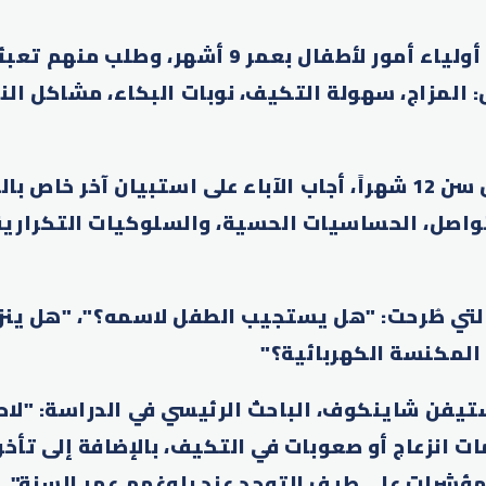
شارك في الدراسة أولياء أمور لأطفال بعمر 9 أشهر، و
 المزاج، سهولة التكيف، نوبات البكاء، مشاكل الن
وعند بلوغ الأطفال سن 12 شهراً، أجاب الآباء على استبيان آخر
اصل، الحساسيات الحسية، والسلوكيات التكرارية،
التي طُرحت: "هل يستجيب الطفل لاسمه؟"، "هل ينز
المكنسة الكهربائية؟"
تيفن شاينكوف، الباحث الرئيسي في الدراسة: "لاحظ
ات انزعاج أو صعوبات في التكيف، بالإضافة إلى تأخر 
 مؤشرات على طيف التوحد عند بلوغهم عمر السنة".