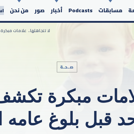
عة
مسابقات
Podcasts
أخبار
صور
من نحن
اس
/ لا تتجاهلها.. علامات مبك
صـحـة
Search in the website:
 علامات مبكرة تكش
حد قبل بلوغ عامه ا