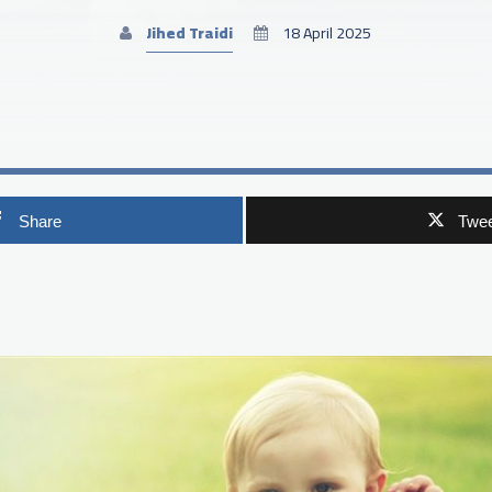
Jihed Traidi
18 April 2025
Share
Twee
p