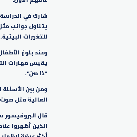
يتناول جوانب مثل:
للتغيرات البيئية.
يقيس مهارات التو
"ذا صن".
ومن بين الأسئلة 
العالية مثل صوت 
قال البروفيسور س
الذين أظهروا علام
أكثر عرضة لإظهار