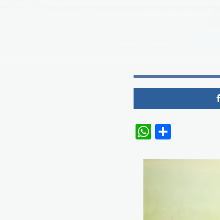
WhatsAp
Share