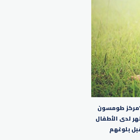
 "مركز طومسون
هر لدى الأطفال
قبل بلوغهم