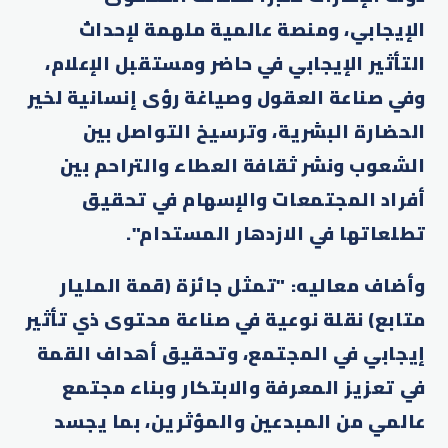
الإيجابي، ومنصة عالمية ملهمة لإحداث
التأثير الإيجابي في حاضر ومستقبل الإعلام،
وفي صناعة العقول وصياغة رؤى إنسانية لخير
الحضارة البشرية، وترسيخ التواصل بين
الشعوب ونشر ثقافة العطاء والتراحم بين
أفراد المجتمعات والإسهام في تحقيق
تطلعاتها في الازدهار المستدام".
وأضاف معاليه: "تمثل جائزة (قمة المليار
متابع) نقلة نوعية في صناعة محتوى ذي تأثير
إيجابي في المجتمع، وتحقيق أهداف القمة
في تعزيز المعرفة والابتكار وبناء مجتمع
عالمي من المبدعين والمؤثرين، بما يجسد