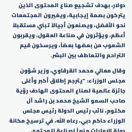
دولار، بهدف تشجيع صناع المحتوى الذين
يتركون بصمة إيجابية، ويغيرون المجتمعات
نحو الأفضل، ويصنعون أجيالاً تبني مستقبلاً
أعظم، ويؤثرون في صناعة العقول، ويقربون
الشعوب من بعضها بعضاً، ويرسخون قيم
التراحم والتعاطف بين البشر.
وقال معالي محمد القرقاوي، وزير شؤون
مجلس الوزراء: "يترجم إطلاق أكبر وأغلى
جائزة عالمية لصناع المحتوى الهادف رؤية
صاحب السمو الشيخ محمد بن راشد آل
مكتوم، نائب رئيس الدولة رئيس مجلس
الوزراء حاكم دبي، رعاه الله، في ترسيخ مكانة
دولة الإمارات منبراً لصناعة المحتوى