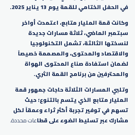
في الحفل الختامي للقمة يوم 13 يناير 2025.
وكانت قمة المليار متابع، اعتمدت أواخر
سبتمبر الماضي، ثلاثة مسارات جديدة
لنسختها الثالثة، تشمل التكنولوجيا
والاقتصاد والمحتوى، والمصممة خصيصاً
لضمان استفادة صناع المحتوى الهواة
والمحترفين من برنامج القمة الثري.
وتلبي المسارات الثلاثة حاجات جمهور قمة
المليار متابع الذي يتسم بالتنوع؛ حيث
تسهم في توفير تجربة أكثر ثراء وعمقاً لكل
مشارك عبر تسليط الضوء على قطا
عات محددة.