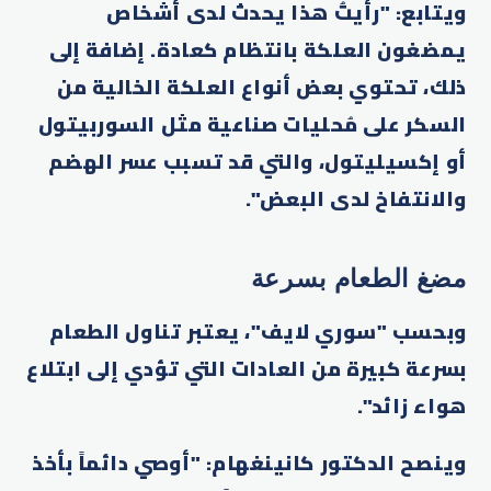
ويتابع: "رأيتُ هذا يحدث لدى أشخاص
يمضغون العلكة بانتظام كعادة. إضافة إلى
ذلك، تحتوي بعض أنواع العلكة الخالية من
السكر على مُحليات صناعية مثل السوربيتول
أو إكسيليتول، والتي قد تسبب عسر الهضم
والانتفاخ لدى البعض".
مضغ الطعام بسرعة
وبحسب "سوري لايف"، يعتبر تناول الطعام
بسرعة كبيرة من العادات التي تؤدي إلى ابتلاع
هواء زائد".
وينصح الدكتور كانينغهام: "أوصي دائماً بأخذ