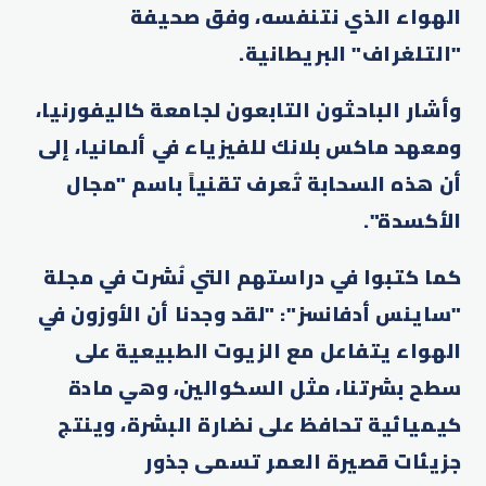
الهواء الذي نتنفسه، وفق صحيفة
"التلغراف" البريطانية.
وأشار الباحثون التابعون لجامعة كاليفورنيا،
ومعهد ماكس بلانك للفيزياء في ألمانيا، إلى
أن هذه السحابة تُعرف تقنياً باسم "مجال
الأكسدة".
كما كتبوا في دراستهم التي نُشرت في مجلة
"ساينس أدفانسز": "لقد وجدنا أن الأوزون في
الهواء يتفاعل مع الزيوت الطبيعية على
سطح بشرتنا، مثل السكوالين، وهي مادة
كيميائية تحافظ على نضارة البشرة، وينتج
جزيئات قصيرة العمر تسمى جذور