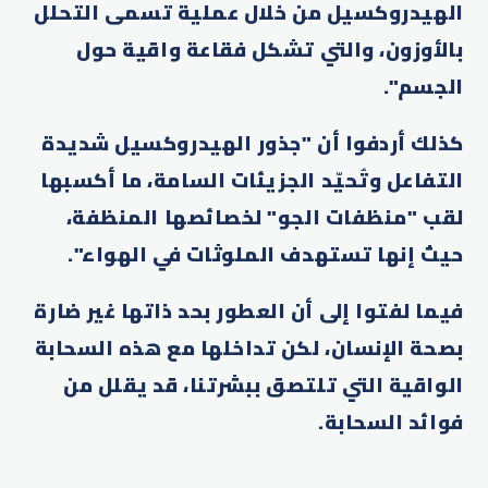
الهيدروكسيل من خلال عملية تسمى التحلل
بالأوزون، والتي تشكل فقاعة واقية حول
الجسم".
كذلك أردفوا أن "جذور الهيدروكسيل شديدة
التفاعل وتُحيّد الجزيئات السامة، ما أكسبها
لقب "منظفات الجو" لخصائصها المنظفة،
حيث إنها تستهدف الملوثات في الهواء".
فيما لفتوا إلى أن العطور بحد ذاتها غير ضارة
بصحة الإنسان، لكن تداخلها مع هذه السحابة
الواقية التي تلتصق ببشرتنا، قد يقلل من
فوائد السحابة.