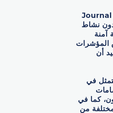
 Journal of Applied
ن دون نشاط
 آمنة
ض المؤشرات
يد أن
تمثل في
امات
ن، كما في
 مختلفة من