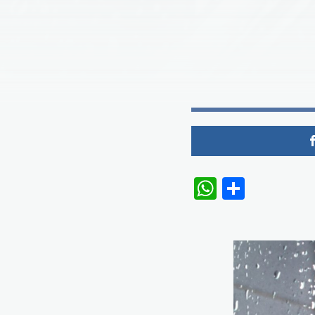
WhatsAp
Share