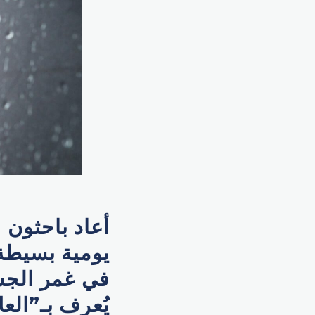
أعاد باحثون
يومية بسيطة
في غمر الجس
يُعرف بـ”الع