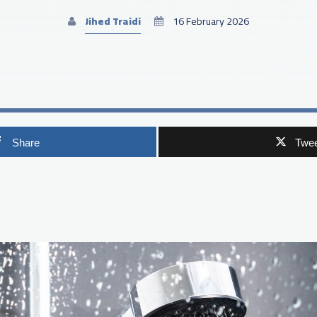
Jihed Traidi
16 February 2026
Share
Twee
p