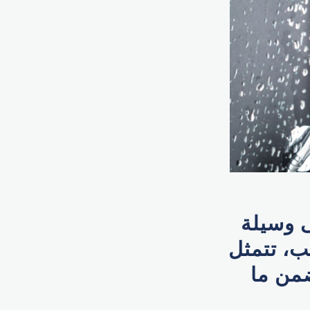
 وسيلة
ب، تتمثل
من ما