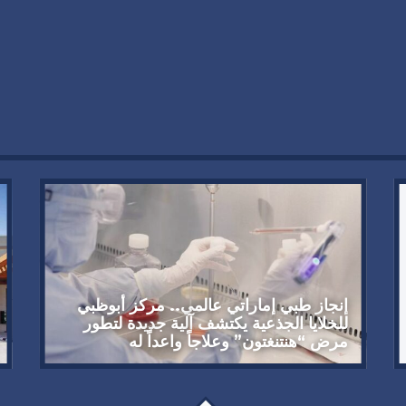
إنجاز طبي إماراتي عالمي.. مركز أبوظبي
للخلايا الجذعية يكتشف آلية جديدة لتطور
مرض “هنتنغتون” وعلاجاً واعداً له