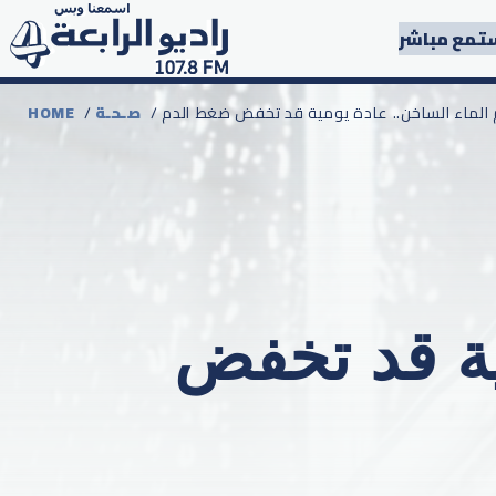
تمع مباشر
م الماء الساخن.. عادة يومية قد تخفض ضغط الدم
صـحـة
/
HOME
ية قد تخفض