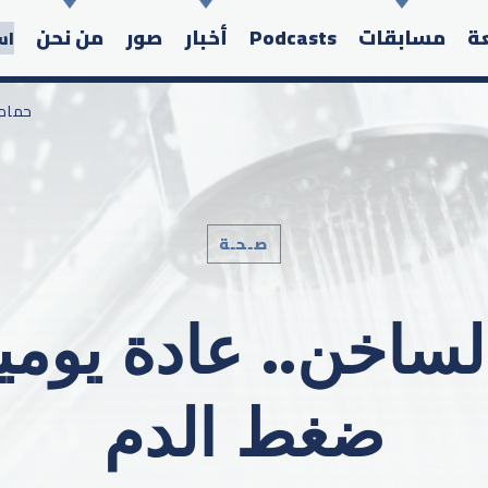
عة
مسابقات
Podcasts
أخبار
صور
من نحن
اس
/ حما
صـحـة
Search in the website:
الساخن.. عادة يوم
ضغط الدم