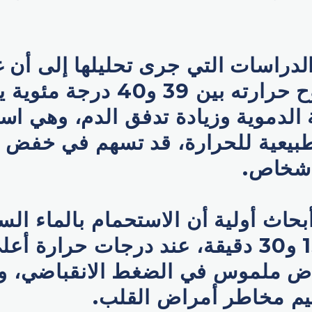
الدراسات التي جرى تحليلها إلى أن
في ماء تتراوح حرارته بين 39 و40 
 الدموية وزيادة تدفق الدم، وهي است
بيعية للحرارة، قد تسهم في خفض 
أشخاص.
حاث أولية أن الاستحمام بالماء ال
تتراوح بين 15 و30 دقيقة، عند درجات حرارة
اض ملموس في الضغط الانقباضي، وه
ييم مخاطر أمراض القلب.