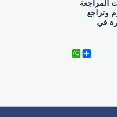
ت المراجعة
م وتراجع
رة في
WhatsAp
Share