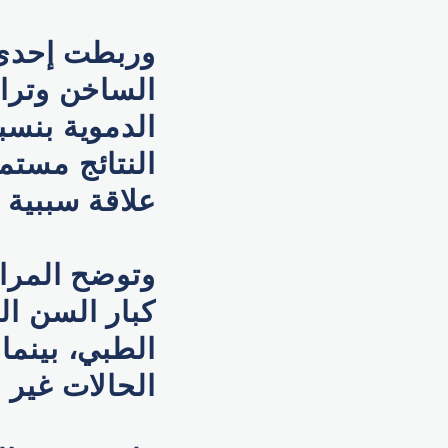
وربطت إحدى ا
الساخن وتراج
الدموية بنسب
النتائج مستم
علاقة سببية 
وتوضح المراج
كبار السن ال
الطبي، بينما 
الحالات غير ال