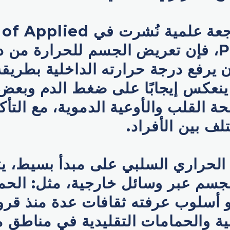
وبحسب مراجعة علمية نُشرت في
Physiology، فإن تعريض الجسم للحرارة م
 يرفع درجة حرارته الداخلية بطريقة
قد ينعكس إيجابًا على ضغط الدم وبع
ة القلب والأوعية الدموية، مع التأك
لف بين الأفراد.
 الحراري السلبي على مبدأ بسيط، ي
لجسم عبر وسائل خارجية، مثل: الحم
و أسلوب عرفته ثقافات عدة منذ قرو
بانية والحمامات التقليدية في مناطق