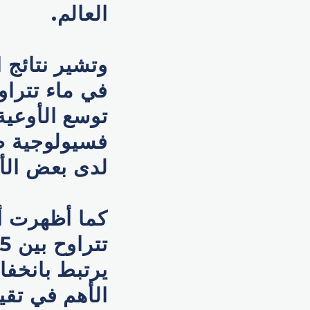
العالم.
وتشير نتائج 
توسع الأوعية
فسيولوجية ط
لدى بعض ال
كما أظهرت أب
يرتبط بانخف
الأهم في تق