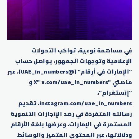
في مساهمة نوعية، تواكب التحولات
الإعلامية وتوجهات الجمهور، يواصل حساب
"الإمارات في أرقام" (@UAE_in_numbers)، عبر
منصتي "X" x.com/uae_in_numbers و
"إنستغرام"،
instagram.com/uae_in_numbers، تقديم
رسالته المتفردة في رصد الإنجازات التنموية
المستمرة في الإمارات، وعرضها بلغة الأرقام
ودلالاتها، عبر المحتوى المتميز والوسائط