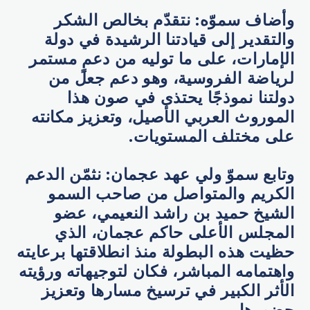
وأضاف سموّه: نتقدّم بخالص الشكر
والتقدير إلى قيادتنا الرشيدة في دولة
الإمارات، على ما توليه من دعمٍ مستمر
لرياضة الفروسية، وهو دعم جعل من
دولتنا نموذجًا يحتذى في صون هذا
الموروث العربي الأصيل، وتعزيز مكانته
على مختلف المستويات.
وتابع سموّ ولي عهد عجمان: نثمّن الدعم
الكريم والمتواصل من صاحب السمو
الشيخ حميد بن راشد النعيمي، عضو
المجلس الأعلى حاكم عجمان، الذي
حظيت هذه البطولة منذ انطلاقتها برعايته
واهتمامه المباشر، فكان لتوجيهاته ورؤيته
الأثر الكبير في ترسيخ مسارها وتعزيز