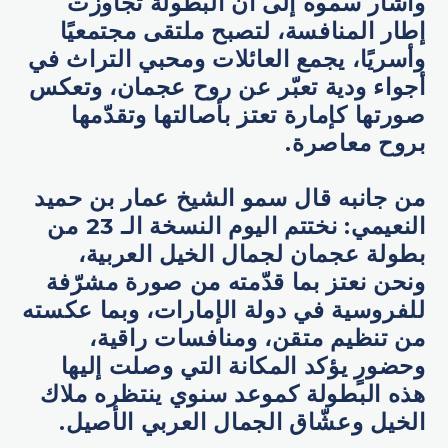
وأشار سموه إلى أن البطولة تجاوزت
إطار المنافسة، لتصبح ملتقى مجتمعيًا
وأسريًا، يجمع العائلات ومحبي التراث في
أجواء ودية تعبّر عن روح عجمان، وتعكس
صورتها كإمارة تعتز بأصالتها وتقدّمها
بروح معاصرة.
من جانبه قال سمو الشيخ عمار بن حميد
النعيمي: نختتم اليوم النسخة الـ 23 من
بطولة عجمان لجمال الخيل العربية،
ونحن نعتز بما قدّمته من صورة مشرّفة
للفروسية في دولة الإمارات، وبما عكسته
من تنظيم متقن، ومنافسات راقية،
وحضورٍ يؤكد المكانة التي وصلت إليها
هذه البطولة كموعد سنوي ينتظره ملاك
الخيل وعشّاق الجمال العربي الأصيل.