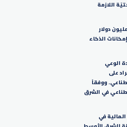
يّة اللازمة
جوجل خلال الفعالية أيضاً أن ذراعها الخيرية تعتزم تقديم 15 مليون دولار
 الجميع من إمكانات الذكاء
دة الوعي
اد على
ناعي. ووفقاً
ذكاء الاصطناعي في الشرق
المالية في
قة الشرق الأوسط