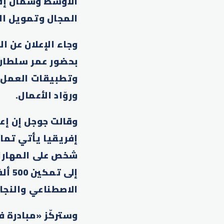
الأوسط وشمال إفر
المجال وتمويل ال
بحضور عمر سلطان 
وتطبيقات العمل ع
وروّاد الأعمال.
وقالت جوجل إن إع
إلى 
الاصطناعي والنجا
وستركّز «مبادرة 