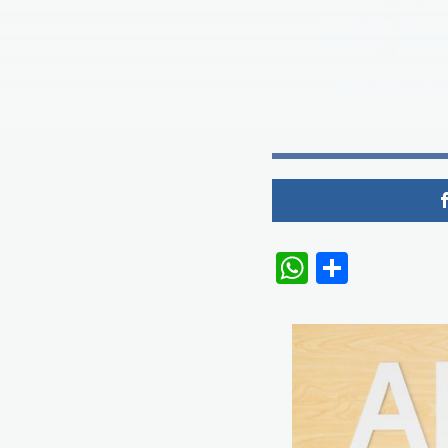
WhatsAp
Share