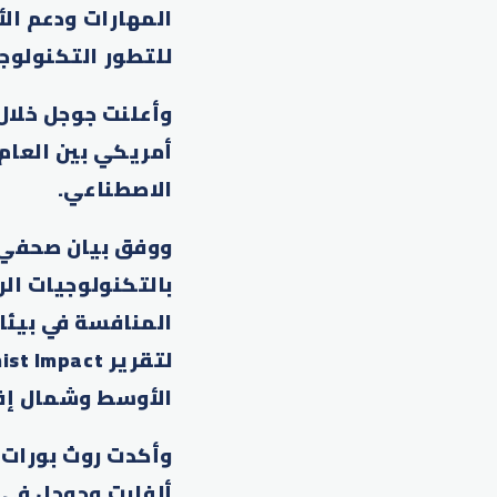
المهارات ودعم الأ
للتطور التكنولوج
الاصطناعي.
ووفق بيان صحفي ل
بالتكنولوجيات الر
المنافسة في بيئات
الأوسط وشمال إفريقيا إلى 320 مليار دولار
وأكدت روث بورات،
ألفابت وجوجل في 