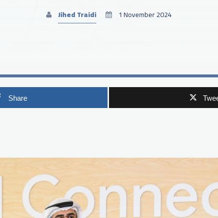
Jihed Traidi
1 November 2024
Share
Twee
p