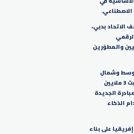
الأساسية في
 الاصطناعي.
AI التي أقيمت في متحف الاتحاد بدبي،
الرقمي
يين والمطوّرين
لأوسط وشمال
إفريقيا يأتي تماشياً مع التزامها تجاه المنطقةـ، مشيرة إلى أنها درّبت 3 ملايين
عام 2018، فيما تهدف المبادرة الجديدة
دام الذكاء
فريقيا على بناء