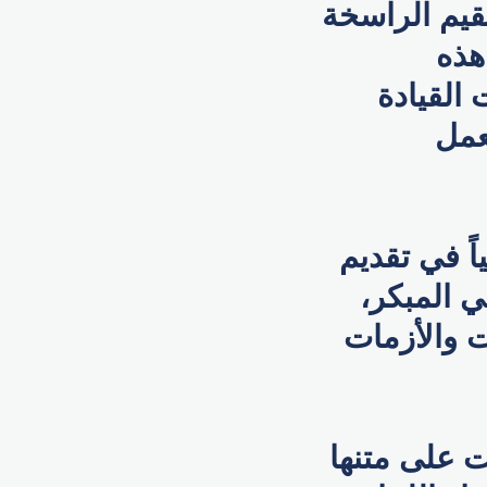
قيم الراسخة
هذه
 القيادة
عمل
اً في تقديم
ي المبكر،
ت والأزمات
الآن 12 طائرة حملت على متنها