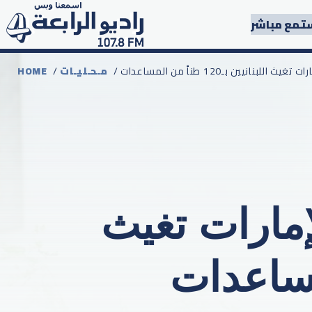
تمع مباشر
نانيين بـ120 طناً من المساعدات
مـحـليـات
/
HOME
لإمارات تغيث