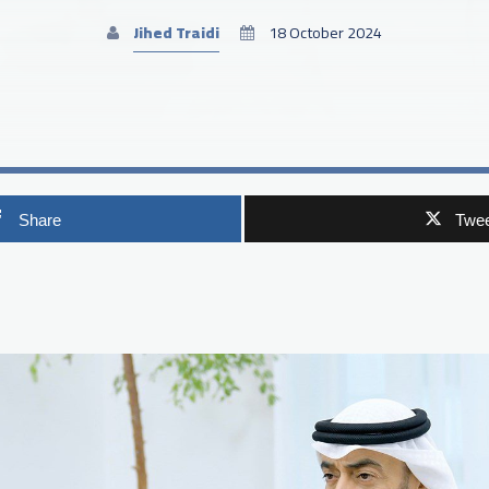
Jihed Traidi
18 October 2024
Share
Twee
p