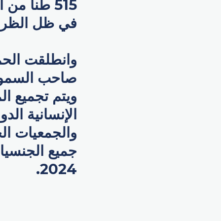
515 طناً م
في ظل الظروف
وانطلقت الحمل
صاحب السمو ر
ويتم تجميع ا
الإنسانية الد
والجمعيات ال
2024.