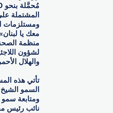
المشتملة على 
ومستلزمات الإ
معك يا لبنان»
منظمة الصحة ا
لشؤون اللاجئي
والهلال الأحمر
تأتي هذه المس
السمو الشيخ م
ومتابعة سمو ا
نائب رئيس مج