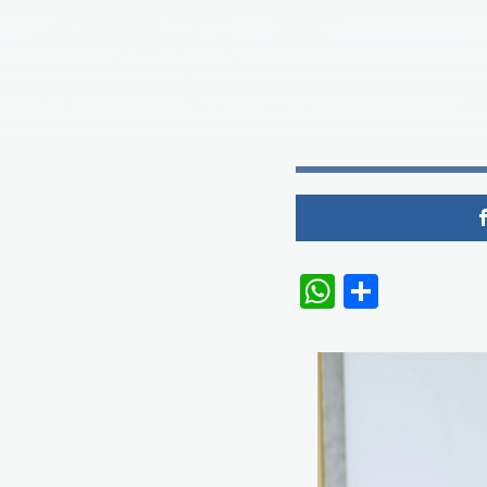
WhatsAp
Share