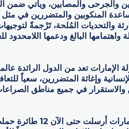
رين والجرحى والمصابين، ويأتي ضمن ال
ساعدة المنكوبين والمتضررين في مثل 
 والتحديات المُلحة، تَرْجمةً لتوجيهات
ة واهتمامها البالغ ودعمها اللامحدود لل
 الإمارات تعد من الدول الرائدة عالمي
نسانية وإغاثة المتضررين، سعياً للتعاف
ن والاستقرار في جميع مناطق الصراعا
وأوضح أن الإمارات أرسلت حتى 