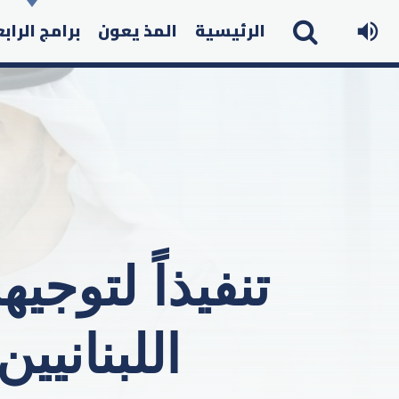
الرئيسية
المذ يعون
برامج الراب
تنفيذاً لتوجي
اللبنانيين بـ120 طناً من ال