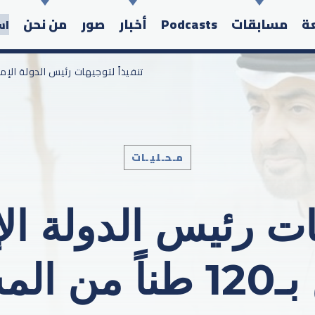
عة
مسابقات
Podcasts
أخبار
صور
من نحن
اس
/ تنفيذاً لتوجيهات رئيس الدولة الإمارات تغيث اللب
مـحـليـات
Search in the website:
هات رئيس الدولة ا
مساعدات