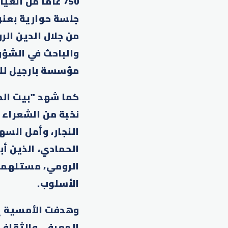
جلسة حوارية بعنو
من جلال الدين ال
والباحث في الشؤو
مؤسسة بارجيل للف
كما شهد "بيت الح
نخبة من الشعراء 
النجار، وأمل الس
الحمادي، الذين أب
الرومي، مستلهمين
الأسلوب.
وهدفت الأمسية إل
المعرفي والثقافي