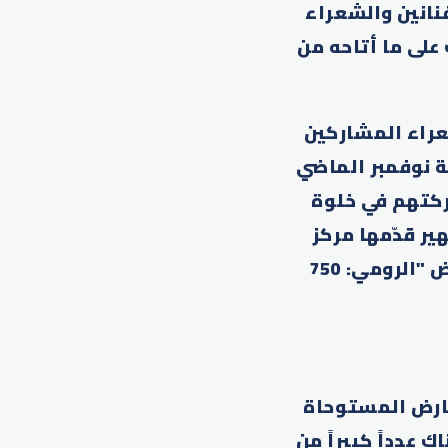
نانين والشعراء
على ما أتاحه من
عراء المشاركين
ة نوفمبر الماضي
ركتهم في خلوة
ر قدّمها مركز
جمعة الماجد للثقافة والتراث، ووصولاً إلى زيارتهم وتجولهم في معرض "الرومي: 750
عارض المستوحاة
عدداً كبيراً من