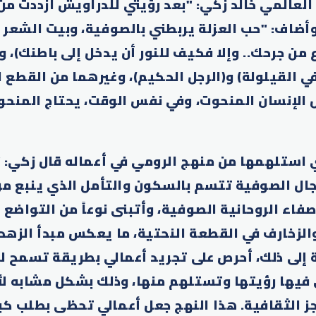
 العالمي خالد زكي: "بعد رؤيتي للدراويش ازددت م
أضاف: "حب العزلة يربطني بالصوفية، وبيت الشعر ا
 من جرحك.. وإلا فكيف للنور أن يدخل إلى باطنك)، 
ي القيلولة) و(الرجل الحكيم)، وغيرهما من القطع ا
 الإنسان المنحوت، وفي نفس الوقت، يحتاج المنحوت
ي استلهمها من منهج الرومي في أعماله قال زكي: 
جال الصوفية تتسم بالسكون والتأمل الذي ينبع من
ء الروحانية الصوفية، وأتبنى نوعاً من التواضع وا
الزخارف في القطعة النحتية، ما يعكس مبدأ الزهد ا
ة إلى ذلك، أحرص على تجريد أعمالي بطريقة تسمح ل
 فيها رؤيتها وتستلهم منها، وذلك بشكل مشابه لأ
جز الثقافية. هذا النهج جعل أعمالي تحظى بطلب كب