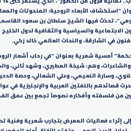
ان "استكشاف الأبعاد الروحية: المنحوتات والمع
رومي"، تحدّث فيها الشيخ سلطان بن سعود القاسمي
ن الاجتماعية والسياسية والثقافية لدول الخليج 
نون في الشارقة، والنحات العالمي خالد زكي.
كمة" أمسية شعرية بعنوان "في رحاب أشعار الروم
والشاعرات، وهم: شيخة المطيري، وشهد ثاني، وال
هلاوي، وسارة النعيمي، وعلي الشعالي، وحصة الدحي
حرت قصائدهم باللغتين العربية والإنجليزية في عوال
 من فلسفته وأفكاره نصوصاً تجمع بين عمق الفك
ى إثراء فعاليات المعرض بتجارب شعرية وفنية تح
 لجلال الدين الرومي، وتفتح الآفاق أمام الحضور