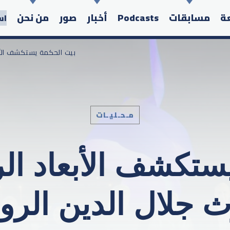
عة
مسابقات
Podcasts
أخبار
صور
من نحن
اس
/ بيت الحكمة يستكشف الأبعاد الروحية والفنية لإرث جلال الدين الرومي
مـحـليـات
Search in the website:
ستكشف الأبعاد الرو