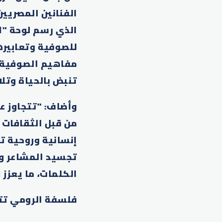
الفنانين المصريي
للصوفية وتعابيرها
مفاهيم الصوفية إ
تنبض بالحياة وتلا
وأضاف: "تتجاوز عو
من قبل الثقافات 
إنسانية وروحية تت
تجسيد المشاعر وال
الكلمات، ما يعزز 
فلسفة الرومي تتج