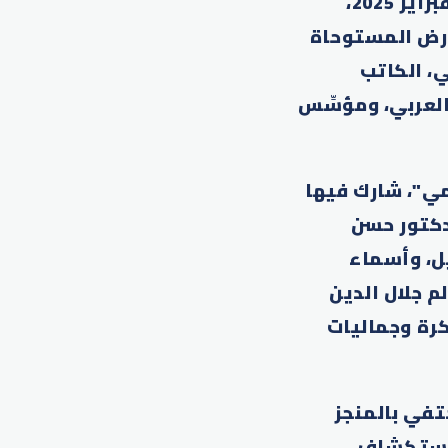
750 عاماً من الغياب.. ثمانية قرون من الحضور"، الذي يستمر حتى 14 فبراير 2025،
ارض المستوحاة
، الكاتب
العربي، ومؤسِّس
ي"، شارك فيها
دكتور حسن
ل، وأسماء
م جلال الدين
رة وجماليات
تفي بالمنجز
 لاستكشاف