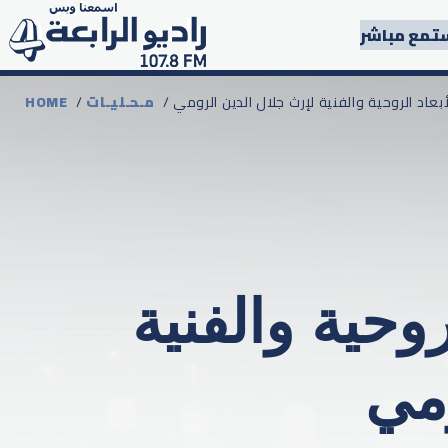
تمع مباشر
مـحـليـات
/
HOME
حية والفنية