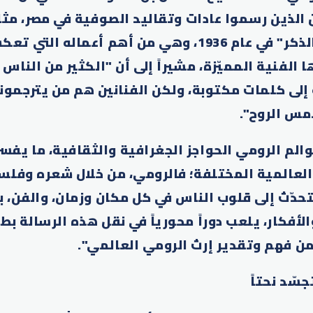
ن الذين رسموا عادات وتقاليد الصوفية في مصر، م
الذي رسم لوحة "الذكر" في عام 1936، وهي من أهم أعم
 الفنية المميّزة، مشيراً إلى أن "الكثير من الناس
لى كلمات مكتوبة، ولكن الفنانين هم من يترجمونه
مس الروح".
الم الرومي الحواجز الجغرافية والثقافية، ما يفس
العالمية المختلفة؛ فالرومي، من خلال شعره وفلسف
حدّث إلى قلوب الناس في كل مكان وزمان، والفن، ب
أفكار، يلعب دوراً محورياً في نقل هذه الرسالة بط
من فهم وتقدير إرث الرومي العالمي".
سّد نحتاً