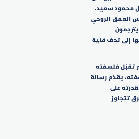
ثل محمود سعيد،
اله التي تعكس العمق الروحي
 يترجمون
ا إلى تحف فنية
ر تقبّل فلسفته
ته، يقدّم رسالة
قدرته على
رق تتجاوز