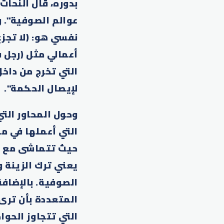
بدوره، قال النحات
عوالم الصوفية". و
نفسي هو: (لا تجزع
أعمالي مثل (رجل ف
التي تخرج من داخل
لإيصال الحكمة".
وحول المحاور الت
التي أعملها في م
حيث تتماشى مع صفا
يعني ترك الزينة و
الصوفية. بالإضاف
المتعددة بأن ترى
التي تتجاوز الحوا