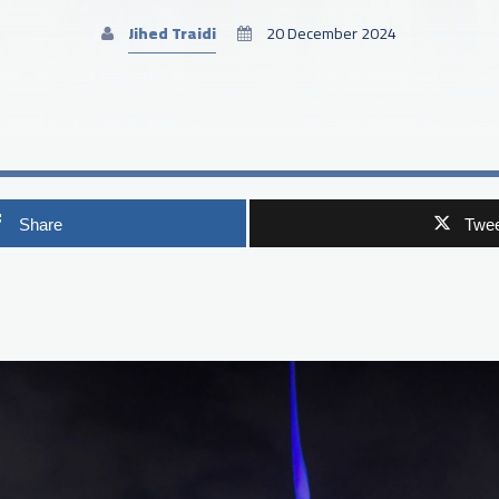
Jihed Traidi
20 December 2024
Share
Twee
p