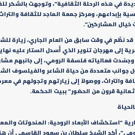
دة في هذه الرحلة الثقافية"، وتوجهت بالشكر للف
سية بإبداعهم، ومركز جمعة الماجد للثقافة والتراث 
خيال المشاركين".
قد نظّم في وقت سابق من العام الجاري، زيارة للش
ة إلى مهرجان تنوير الذي أُسدل الستار عليه نهاي
وجسّدت فعالياته فلسفة الرومي، إلى جانبهم مشا
ل جوانب متعددة من حياة الشاعر والفيلسوف الشهي
. ثمانية قرون من الحضور" ببيت الحكمة.
لحياة
رية "استكشاف الأبعاد الروحية: المنحوتات والم
ومي"، أكد الشيخ سلطان بن سعود القاسمي أن هناك 