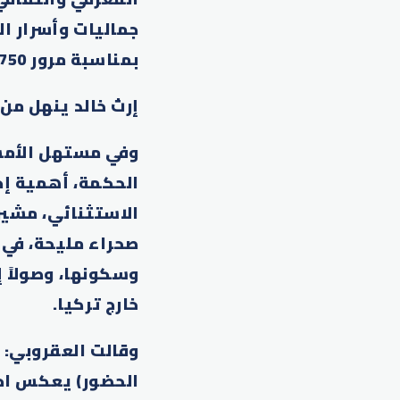
جماليات وأسرار ا
بمناسبة مرور 750 عاماً على وفاته.
إرث خالد ينهل من 
وفي مستهل الأمسي
الحكمة، أهمية إحي
الاستثنائي، مشيرة
صحراء مليحة، في 
وسكونها، وصولاً إ
خارج تركيا.
الحضور) يعكس احت