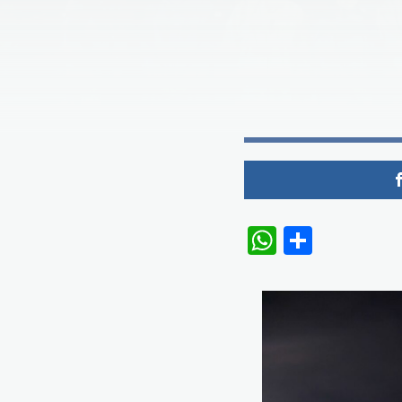
WhatsAp
Share