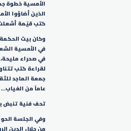
الأمسية خطوة جدي
الذين أضاؤوا الأم
كتب قيّمة أشعلت 
وكان بيت الحكمة 
في الأمسية الشعري
في صحراء مليحة، 
لقراءة كتب تتناو
عاماً من الغياب..
تحف فنية تنبض با
وفي الجلسة الحوا
من جلال الدين الر