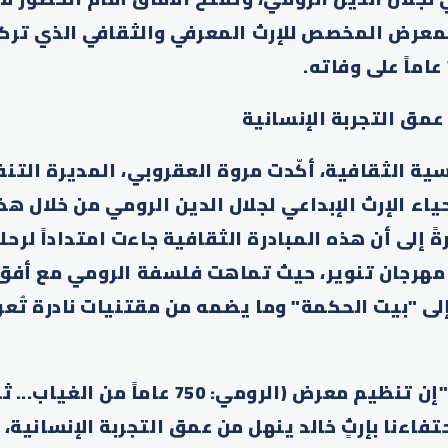
لمعرض المخصص للإرث المعرفي والثقافي الذي تركه
عمق التجربة الإنسانية
ة الثقافية، أكّدت مروة العقروبي، المديرة التنف
اء الإرث الإبداعي لجلال الدين الرومي من خلال ه
ً إلى أن هذه المبادرة الثقافية جاءت امتداداً لرح
مهرجان تنوير، حيث تماهت فلسفة الرومي مع أفق
لى "بيت الحكمة" وما يضمه من مقتنيات نادرة تُعرض
وقالت العقروبي: "إن تنظيم معرض (الرومي: 750 
فاءنا بإرثٍ خالد ينهل من عمق التجربة الإنسانية