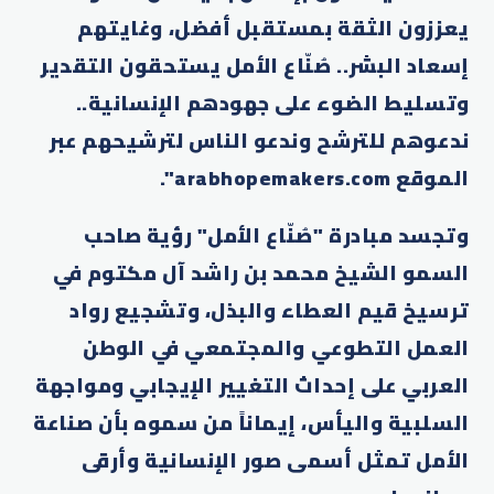
يعززون الثقة بمستقبل أفضل، وغايتهم
إسعاد البشر.. صُنّاع الأمل يستحقون التقدير
وتسليط الضوء على جهودهم الإنسانية..
ندعوهم للترشح وندعو الناس لترشيحهم عبر
الموقع arabhopemakers.com".
وتجسد مبادرة "صُنّاع الأمل" رؤية صاحب
السمو الشيخ محمد بن راشد آل مكتوم في
ترسيخ قيم العطاء والبذل، وتشجيع رواد
العمل التطوعي والمجتمعي في الوطن
العربي على إحداث التغيير الإيجابي ومواجهة
السلبية واليأس، إيماناً من سموه بأن صناعة
الأمل تمثل أسمى صور الإنسانية وأرقى