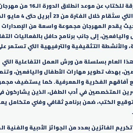
أعلنت هيئة الشارقة للكتاب عن موعد انطلا
القرائي للطفل، والتي ستُقام خ
يث يقدم المهرجان مجموعة واسعة من الإصدارات ا
اليافعين، إلى جانب برنامج حافل بالفعاليات التف
الأنشطة التثقيفية والترفيهية التي تستمر على مدار 12 
ذا العام بسلسلة من ورش العمل التفاعلية التي 
ين، بهدف تطوير مهارات الأطفال واليافعين، وتن
ع آفاقهم الفكرية والمعرفية. كما يستضيف مجمو
رين المتخصصين في أدب الطفل، الذين يشاركون ف
توقيع الكتب، ضمن برنامج ثقافي وفني متكامل يعزز
ريم الفائزين بعدد من الجوائز الأدبية والفنية ال