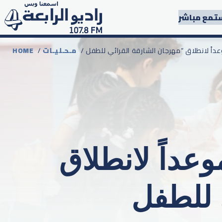
تمع مباشر
مـحـليـات
/
HOME
علن 23 أبريل موعداً لانطلاق
 للطفل