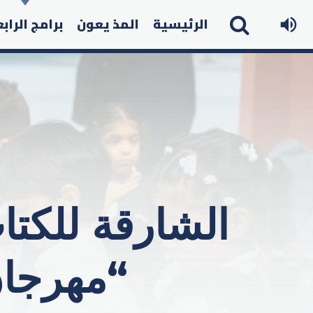
الرئيسية
المذ يعون
برامج الراب
“مهرجان