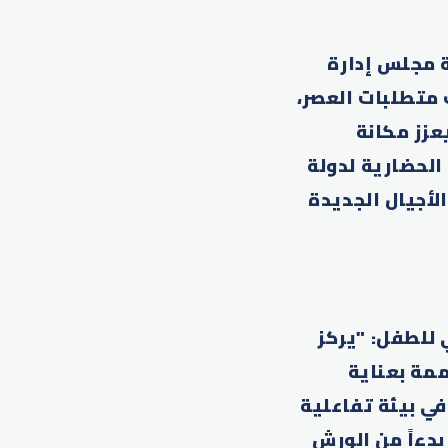
 مجلس إدارة
 متطلبات العصر،
عزز مكانة
الحضارية لدولة
لأجيال الجديدة
 للطفل: "يركز
مة بعناية
في بيئة تفاعلية
دءاً من الورش