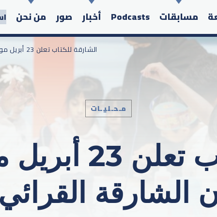
عة
مسابقات
Podcasts
أخبار
صور
من نحن
اس
/ الشارقة للكتاب تعلن 23 أبريل موعداً لانطلاق “مهرجان الشارقة القرائي للطفل
مـحـليـات
Search in the website:
الشارقة للكتاب ت
 الشارقة القرائي