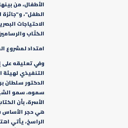
الأطفال، من بينها
الطفل"، و"جائزة 
الاحتياجات البصري
الكتّاب والرسامين
امتداد لمشروع ال
وفي تعليقه على إ
التنفيذي لهيئة ا
الدكتور سلطان بن
سموه، سمو الشيخ
الأسرة، بأن الكتا
هي حجر الأساس في
الراسخ، يأتي اهتم