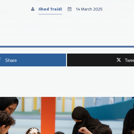
Jihed Traidi
14 March 2025
Share
Twee
p