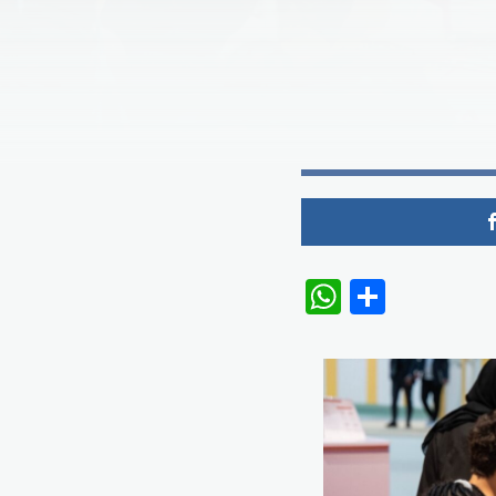
WhatsAp
Share