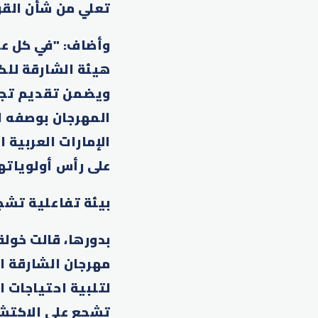
تعلي من شأن القر
وأضاف: "في كل عا
هيئة الشارقة للك
ويضمن تقديم تجرب
المهرجان بوصفه ام
الإمارات العربية 
على رأس أولوياتها
بيئة تفاعلية تشج
بدورها، قالت خولة
مهرجان الشارقة ا
لتلبية احتياجات ا
تشجع على الاكتشا