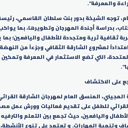
اءة والمعرفة".
م، توجه الشيخة بدور بنت سلطان القاسمي، رئيسة
تاب، بدراسة أجندة المهرجان وتطويرها، بما يواكب
ة ثقافية ثرية ومتجددة للأطفال واليافعين؛ بما ي
تداداً لمشروع الشارقة الثقافي وجزءاً من النهضة 
المتحدة، التي تضع الاستثمار في المعرفة وتمكين ا
".
ع على الاكتشاف
 المجيني، المنسق العام لمهرجان الشارقة القرائي
لقرائي للطفل على تقديم فعاليات وورش عمل مصم
لأطفال واليافعين، حيث تجمع بين التعلم والترفيه 
ف وتنمية المهارات. و تعتمد على تنوع الأنشطة، ب