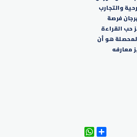
رحية والتجارب
هرجان فرصة
ز حب القراءة
لمحصلة هو أن
ز معارفه
WhatsAp
Share