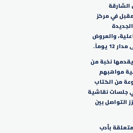
ق الدورة الـ16 من مهرجان الشارقة
لال الفترة من 23 أبريل حتى 4 مايو المقبل في مركز
لجديدة
اعلية، والعروض
يوماً.
يقدمها نخبة من
مية مواهبهم
عة من الكتاب
ي جلسات نقاشية
 التواصل بين
متعلقة بأدب