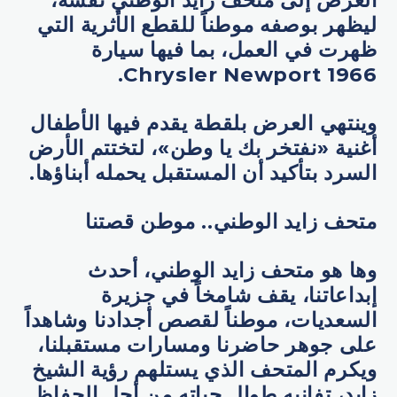
العرض إلى متحف زايد الوطني نفسه،
ليظهر بوصفه موطناً للقطع الأثرية التي
ظهرت في العمل، بما فيها سيارة
Chrysler Newport 1966.
وينتهي العرض بلقطة يقدم فيها الأطفال
أغنية «نفتخر بك يا وطن»، لتختتم الأرض
السرد بتأكيد أن المستقبل يحمله أبناؤها.
متحف زايد الوطني.. موطن قصتنا
وها هو متحف زايد الوطني، أحدث
إبداعاتنا، يقف شامخاً في جزيرة
السعديات، موطناً لقصص أجدادنا وشاهداً
على جوهر حاضرنا ومسارات مستقبلنا،
ويكرم المتحف الذي يستلهم رؤية الشيخ
زايد، تفانيه طوال حياته من أجل الحفاظ