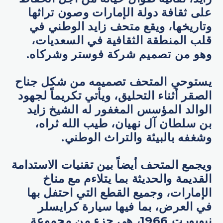
على ثقافة دولة الإمارات وصون تراثها
وتاريخها، ويقع متحف زايد الوطني في
قلب المنطقة الثقافية في السعديات،
وهو من تصميم شركة فوستر وشركاه.
يستوحي المتحف تصميمه من شكل جناح
الصقر أثناء التحليق، ويأتي تكريماً لجهود
الوالد المؤسس المغفور له الشيخ زايد
بن سلطان آل نهيان، طيب الله ثراه،
وشغفه بالبيئة والتراث الوطني.
ويجمع المتحف أيضاً بين تقنيات الاستدامة
القديمة والحديثة بما يتلاءم مع مناخ
الإمارات، وجميع القطع التي احتفل بها
في العرض، بما فيها سيارة كرايسلر
نيوبورت 1966، هي جزء من مجموعة