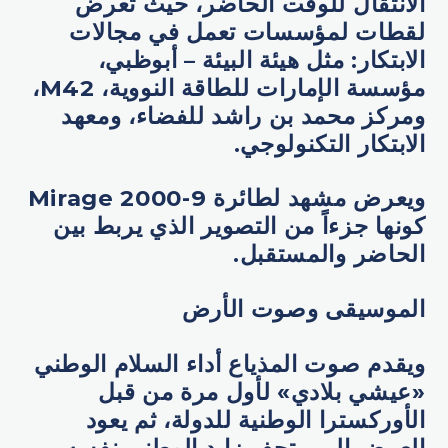
الانتقال للوقت الحاضر، حيث تعرض
لقطات لمؤسسات تعمل في مجالات
الابتكار: مثل هيئة البيئة – أبوظبي،
مؤسسة الإمارات للطاقة النووية، M42،
ومركز محمد بن راشد للفضاء، ومعهد
الابتكار التكنولوجي.
ويعرض مشهد لطائرة Mirage 2000-9
كونها جزءاً من التصوير الذي يربط بين
الحاضر والمستقبل.
الموسيقى وصوت الأرض
ويقدم صوت المذياع أداء السلام الوطني
«عيشي بلادي» لأول مرة من قبل
الأوركسترا الوطنية للدولة، ثم يعود