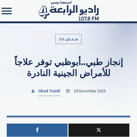
مـحـليـات
إنجاز طبي..أبوظبي توفر علاجاً
Search in the website:
للأمراض الجينية النادرة
Jihed Traidi
29 December 2025