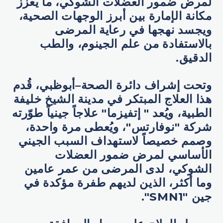
لمرض ضمور العضلات الشوكي، ما يعزز
مكانة الإمارة بين أبرز الوجهات الصحية،
ويجسد نهجها في رعاية المرضى
بالاستفادة من علم الجينوم، والطب
الدقيق.
وتحت إشراف دائرة الصحة–أبوظبي، قُدم
هذا العلاج المبتكر في مدينة الشيخ خليفة
الطبية، ويُعد " إتفيزما" علاجاً جينياً طوّرته
شركة "نوفارتس"، ويُعطى مرة واحدة،
وصمم خصيصاً لاستهداف السبب الجيني
الأساسي لمرض ضمور العضلات
الشوكي، لدى المرضى من عمر عامين
وما أكثر، الذين لديهم طفرة مؤكدة في
جين "SMN1".