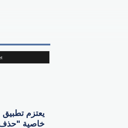
t
يعتزم تطبيق 
خاصية "حذف 