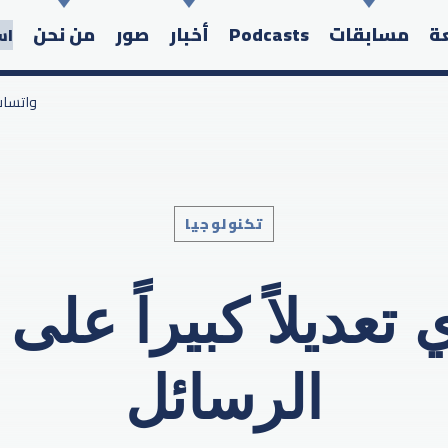
عة
مسابقات
Podcasts
أخبار
صور
من نحن
اس
/ واتسا
تكنولوجيا
Search in the website:
تعديلاً كبيراً عل
الرسائل