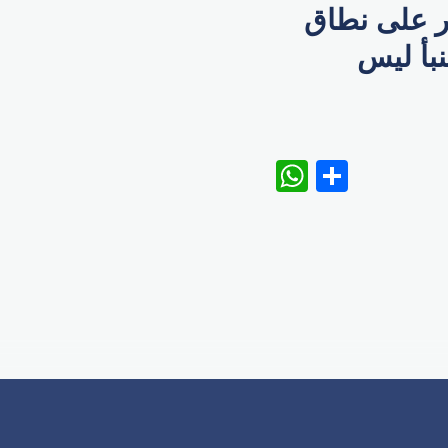
شر على نطاق
نبأ ليس
WhatsAp
Share