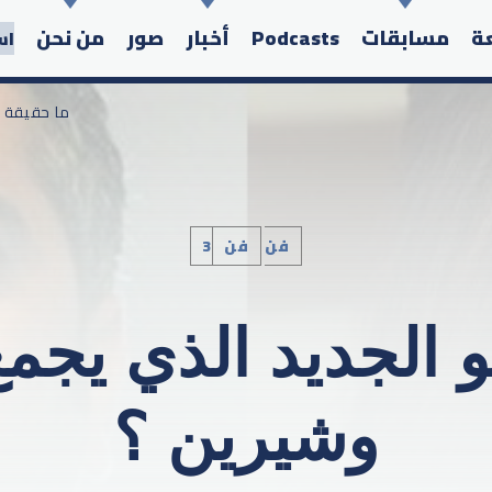
عة
مسابقات
Podcasts
أخبار
صور
من نحن
اس
/ ما حقيقة
3فن
فن
Search in the website:
يو الجديد الذي يج
وشيرين ؟