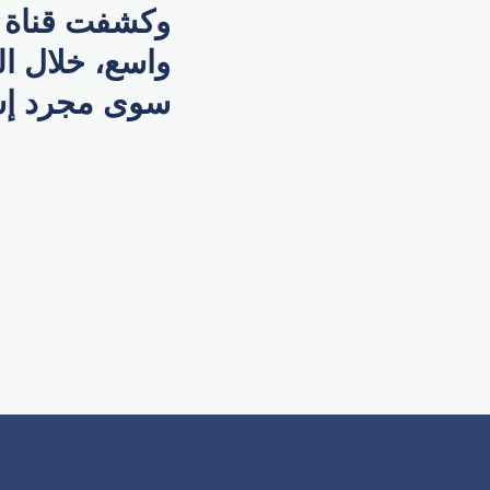
وكشفت قناة ال
واسع، خلال ال
سوى مجرد إشا