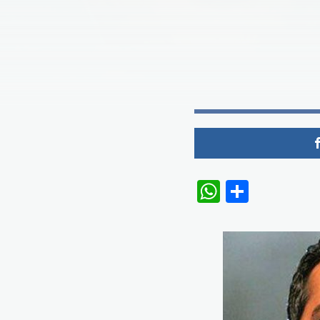
WhatsAp
Share