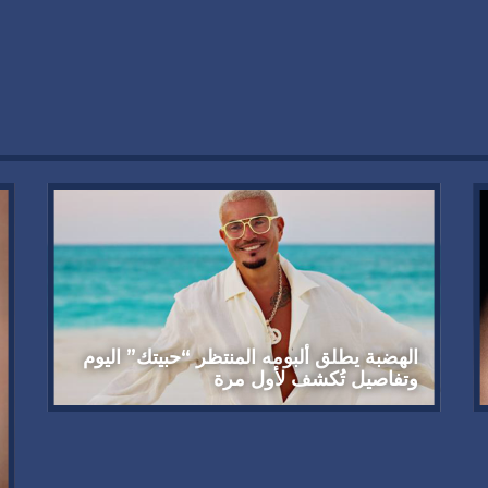
الهضبة يطلق ألبومه المنتظر “حبيتك” اليوم
وتفاصيل تُكشف لأول مرة