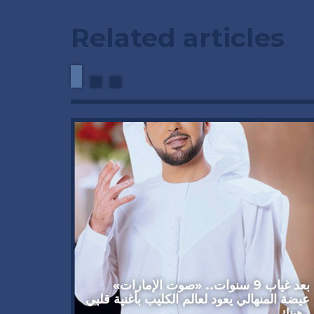
Related articles
وداعاً 
العملاق
92 عاماً
بعد غياب 9 سنوات.. «صوت الإمارات»
عيضة المنهالي يعود لعالم الكليب بأغنية قلبي
رهينك