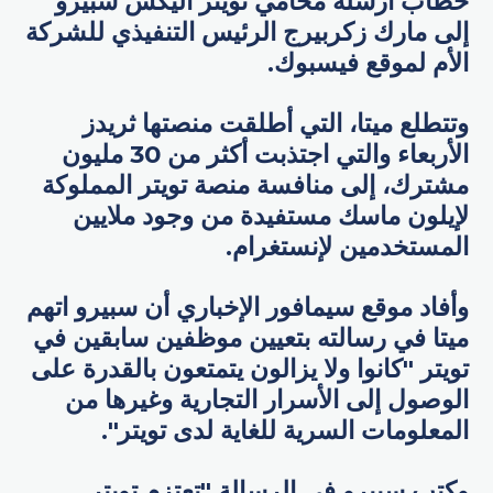
خطاب أرسله محامي تويتر أليكس سبيرو
إلى مارك زكربيرج الرئيس التنفيذي للشركة
الأم لموقع فيسبوك.
وتتطلع ميتا، التي أطلقت منصتها ثريدز
الأربعاء والتي اجتذبت أكثر من 30 مليون
مشترك، إلى منافسة منصة تويتر المملوكة
لإيلون ماسك مستفيدة من وجود ملايين
المستخدمين لإنستغرام.
وأفاد موقع سيمافور الإخباري أن سبيرو اتهم
ميتا في رسالته بتعيين موظفين سابقين في
تويتر "كانوا ولا يزالون يتمتعون بالقدرة على
الوصول إلى الأسرار التجارية وغيرها من
المعلومات السرية للغاية لدى تويتر".
وكتب سبيرو في الرسالة "تعتزم تويتر