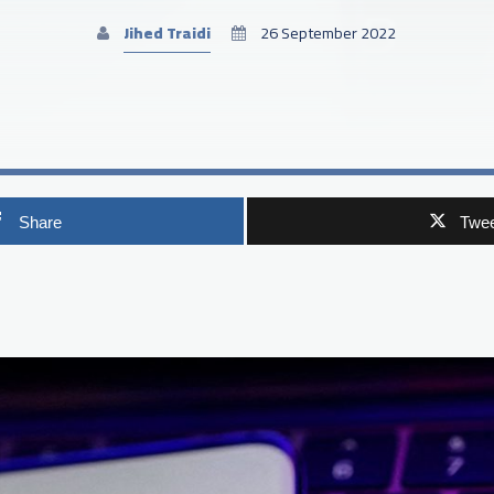
Jihed Traidi
26 September 2022
Share
Twee
p