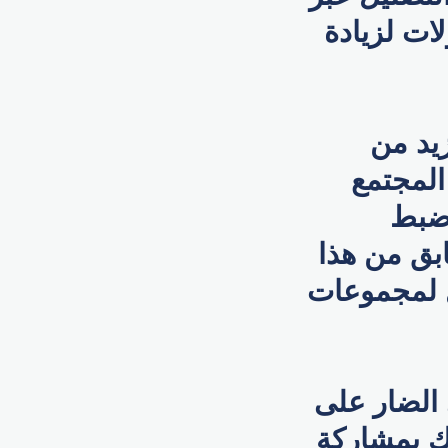
ات لزيادة
يد من
المجتمع
 ضبط
بق من هذا
ول لمجموعات
الضار على
ك بمشاركة