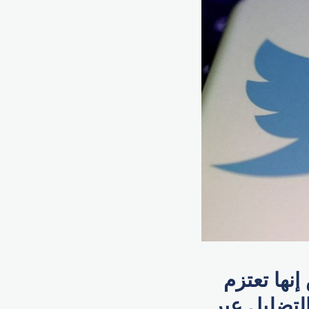
نها تعتزم
التضليل عبر