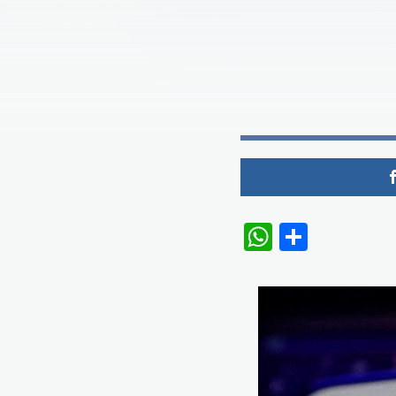
WhatsAp
Share