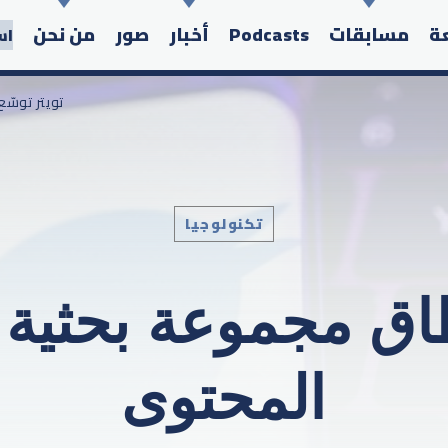
عة
مسابقات
Podcasts
أخبار
صور
من نحن
اس
/ تويتر تو
تكنولوجيا
Search in the website:
نطاق مجموعة بحثية
المحتوى