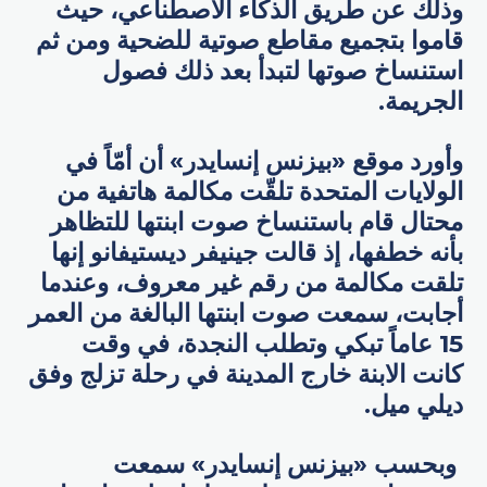
وذلك عن طريق الذكاء الاصطناعي، حيث
قاموا بتجميع مقاطع صوتية للضحية ومن ثم
استنساخ صوتها لتبدأ بعد ذلك فصول
الجريمة.
وأورد موقع «بيزنس إنسايدر» أن أمّاً في
الولايات المتحدة تلقّت مكالمة هاتفية من
محتال قام باستنساخ صوت ابنتها للتظاهر
بأنه خطفها، إذ قالت جينيفر ديستيفانو إنها
تلقت مكالمة من رقم غير معروف، وعندما
أجابت، سمعت صوت ابنتها البالغة من العمر
15 عاماً تبكي وتطلب النجدة، في وقت
كانت الابنة خارج المدينة في رحلة تزلج وفق
ديلي ميل.
وبحسب «بيزنس إنسايدر» سمعت