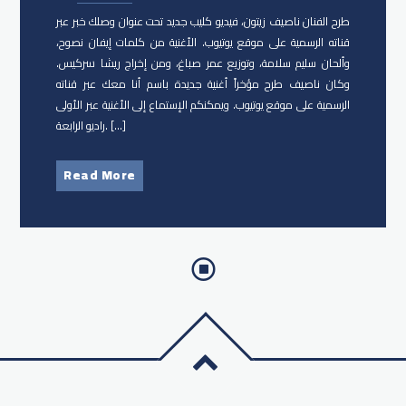
طرح الفنان ناصيف زيتون، فيديو كليب جديد تحت عنوان وصلك خبر عبر
قناته الرسمية على موقع يوتيوب. الأغنية من كلمات إيفان نصوح،
وألحان سليم سلامة، وتوزيع عمر صباغ، ومن إخراج ريشا سركيس.
وكان ناصيف طرح مؤخراً أغنية جديدة باسم أنا معك عبر قناته
الرسمية على موقع يوتيوب. ويمكنكم الإستماع إلى الأغنية عبر الأولى
راديو الرابعة. […]
Read More