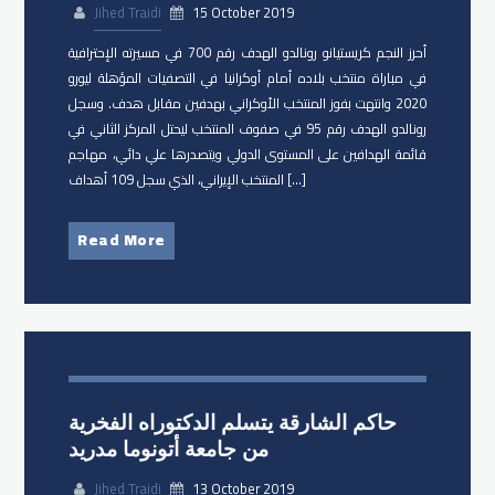
Jihed Traidi
15 October 2019
أحرز النجم كريستيانو رونالدو الهدف رقم 700 في مسيرته الإحترافية
في مباراة منتخب بلاده أمام أوكرانيا في التصفيات المؤهلة ليورو
2020 وانتهت بفوز المنتخب الأوكراني بهدفين مقابل هدف. وسجل
رونالدو الهدف رقم 95 في صفوف المنتخب ليحتل المركز الثاني في
قائمة الهدافين على المستوى الدولي ويتصدرها علي دائي، مهاجم
المنتخب الإيراني، الذي سجل 109 أهداف […]
Read More
حاكم الشارقة يتسلم الدكتوراه الفخرية
من جامعة أتونوما مدريد
Jihed Traidi
13 October 2019