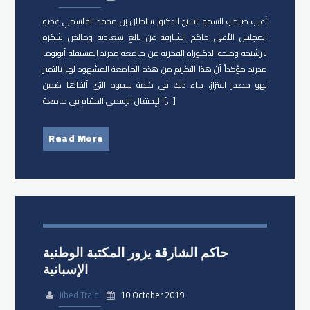
أعرب صاحب السمو الشيخ الدكتور سلطان بن محمد القاسمي عضو
المجلس الأعلى حاكم الشارقة عن بالغ سعادته وخالص شكره
لترشيحه ومنحه الدكتوراه الفخرية من جامعة مدريد المستقلة أتونوما
مدريد مؤكداً أن هذا التكريم من هذه الجامعة المشهود لها بالتميز
لهو مصدر اعتزاز. جاء ذلك في كلمة سموه التي ألقاها ضمن
الإحتفال الرسمي المقام في جامعة […]
Read More
حاكم الشارقة يزور المكتبة الوطنية
الإسبانية
Jihed Traidi
10 October 2019