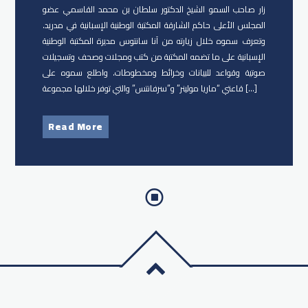
زار صاحب السمو الشيخ الدكتور سلطان بن محمد القاسمي عضو
المجلس الأعلى حاكم الشارقة المكتبة الوطنية الإسبانية في مدريد.
وتعرف سموه خلال زيارته من آنا سانتوس مديرة المكتبة الوطنية
الإسبانية على ما تضمه المكتبة من كتب ومجلات وصحف وتسجيلات
صوتية وقواعد للبيانات وخرائط ومخطوطات. واطلع سموه على
قاعتي “ماريا مولينر” و”سرفانتس” والتي توفر خلالها مجموعة […]
Read More