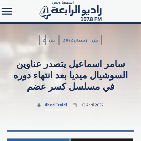
2فن
رمضان2022
فن
سامر اسماعيل يتصدر عناوين
Search in the website:
السوشيال ميديا بعد انتهاء دوره
في مسلسل كسر عضم
Jihed Traidi
12 April 2022