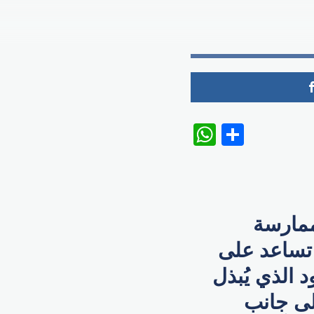
WhatsAp
Share
ممارسة
 تساعد على
 الذي يُبذل
إلى جانب