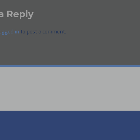
a Reply
ogged in
to post a comment.