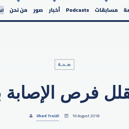
عة
مسابقات
Podcasts
أخبار
صور
من نحن
اس
صـحـة
Search in the website:
قلل فرص الإصابة ب
Jihed Traidi
16 August 2018