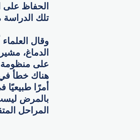
الحفاظ على الق
تلك الدراسة م
وقال العلماء 
الدماغ، مشير
على منظومة ا
هناك خطأ في 
أمرًا طبيعيًا
بالمرض ليست 
المراحل المتق