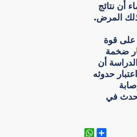
ء أن نتائج
ذلك المرض.
 على قوة
ار ضخمة
لدراسة أن
تبار حدوثه
صابة
يحدث في
WhatsAp
Share