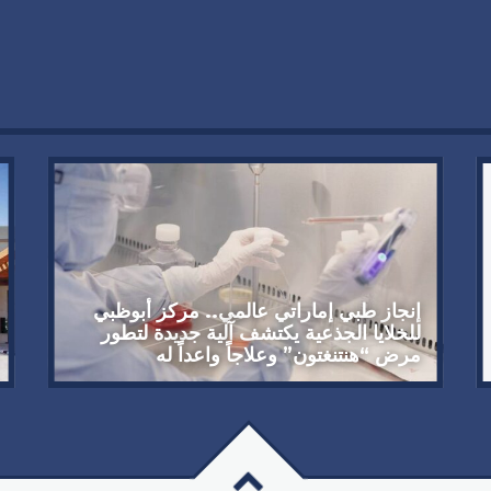
إنجاز طبي إماراتي عالمي.. مركز أبوظبي
للخلايا الجذعية يكتشف آلية جديدة لتطور
مرض “هنتنغتون” وعلاجاً واعداً له