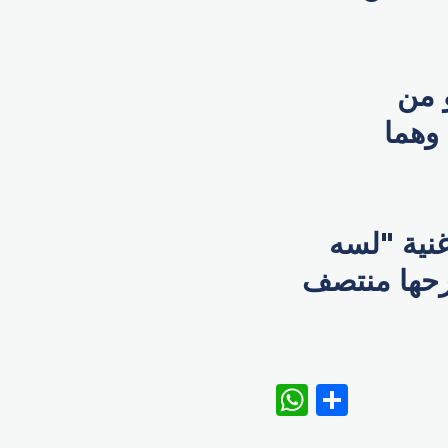
 من
وهما
غنية "لسه
طرحها منتصف
WhatsAp
Share