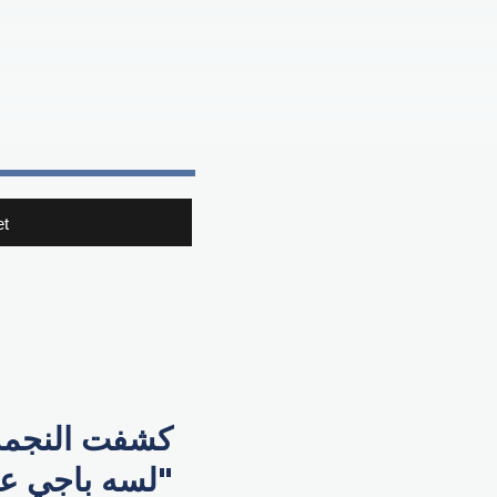
t
كشفت النجمة ا
"لسه باجي على