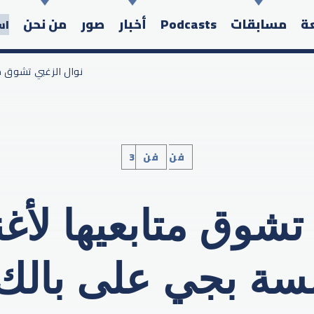
عة
مسابقات
Podcasts
أخبار
صور
من نحن
اس
/ نوال الزغبي تشوق 
3فن
فن
Search in the website:
تشوق متابعيها لأغني
سة بجي على بالك