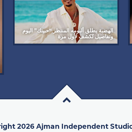
الهضبة يطلق ألبومه المنتظر “حبيتك” اليوم
وتفاصيل تُكشف لأول مرة
ight 2026 Ajman Independent Studi