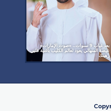
وداعاً 
العملاق
92 عاماً
بعد غياب 9 سنوات.. «صوت الإمارات»
عيضة المنهالي يعود لعالم الكليب بأغنية قلبي
رهينك
Copyr