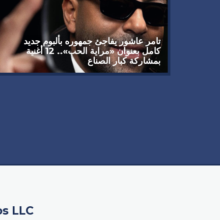
تامر عاشور يفاجئ جمهوره بألبوم جديد
كامل بعنوان «مراية الحب».. 12 أغنية
بمشاركة كبار الصناع
 يوجه
سبيله
os LLC