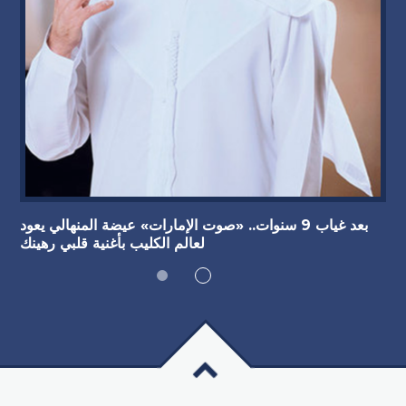
بعد غياب 9 سنوات.. «صوت الإمارات» عيضة المنهالي يعود
لعالم الكليب بأغنية قلبي رهينك