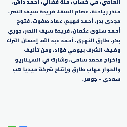
العاصي، مي كساب، منة فضالي، أحمد داش،
منذر رياحنة، عصام السقا، فريدة سيف النصر،
مجدى بدر، أحمد فهيم، عماد صفوت، فتوح
أحمد سلوى عثمان، فريدة سيف النصر، جوري
بكر، طارق النهرى، أحمد عبد الله، إحسان الترك
وضيف الشرف بيومي فؤاد، ومن تأليف
وإخراج محمد سامى، وشارك في السيناريو
والحوار مهاب طارق وإنتاج شركة ميديا هب
سعدي – جوهر
.