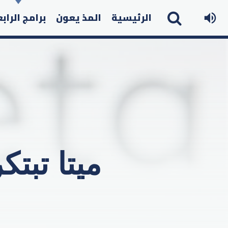
الرئيسية
المذ يعون
برامج الراب
ميتا تبتك