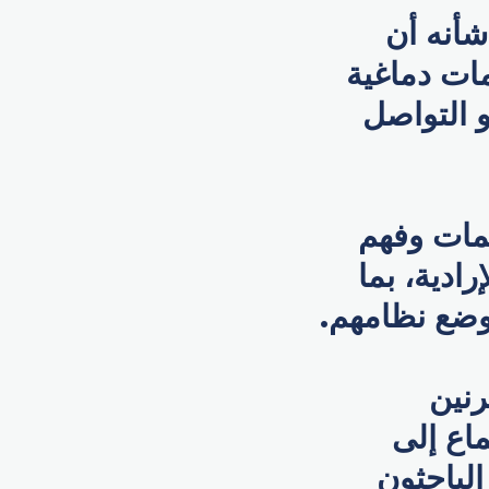
شأنه أن
ات دماغية
و التواصل
مات وفهم
ادية، بما
وضع نظامهم.
بالرنين
ماع إلى
الباحثون