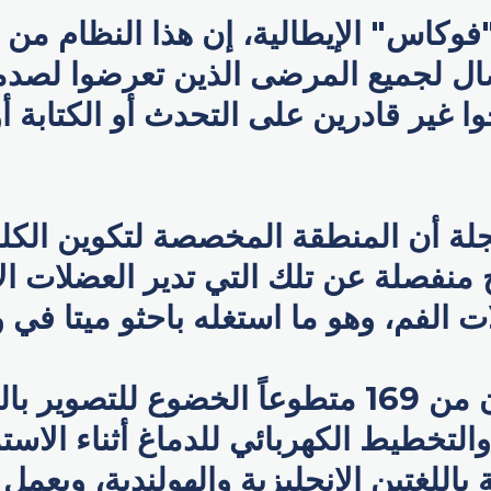
وكاس" الإيطالية، إن هذا النظام من 
صال لجميع المرضى الذين تعرضوا لصدم
 غير قادرين على التحدث أو الكتابة أ
ة أن المنطقة المخصصة لتكوين الكل
 منفصلة عن تلك التي تدير العضلات الإر
 الفم، وهو ما استغله باحثو ميتا في 
طلب الباحثون من 169 متطوعاً الخضوع للتصوير 
لتخطيط الكهربائي للدماغ أثناء الاست
باللغتين الإنجليزية والهولندية، ويعمل 