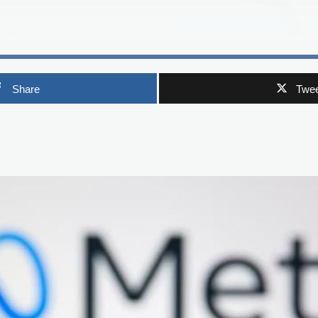
Share
Twee
p