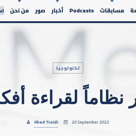
عة
مسابقات
Podcasts
أخبار
صور
من نحن
اس
تكنولوجيا
Search in the website:
ر نظاماً لقراءة أفك
Jihed Traidi
20 September 2022