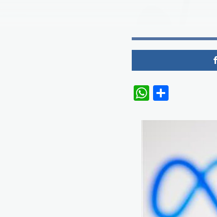
WhatsAp
Share