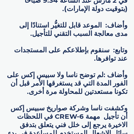
في 2 مارس عند الساعة 9:34 صباحًا
(بتوقيت دولة الإمارات).
وأضاف: الموعد قابل للتغيُّر استنادًا إلى
مدى معالجة السبب التقني للتأجيل.
وتابع: سنقوم بإطلاعكم على المستجدات
عند توافرها.
وأضاف :لم توضح ناسا ولا سبيس إكس على
الفور المدة التي قد يستغرقها الأمر قبل أن
تكونا مستعدتين للمحاولة مرة أخرى.
وكشفت ناسا وشركة صواريخ سبيس إكس
أن تأجيل مهمة CREW-6 في اللحظات
الاخيرة يرجع إلى خلل فني يتعلق بتدفق
سائل الإشعال المستخدم للمساعدة في بدء