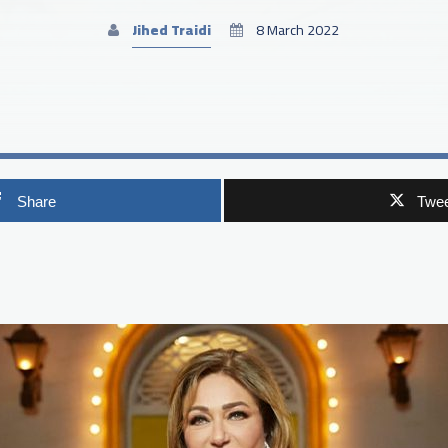
Jihed Traidi
8 March 2022
Share
Twee
p