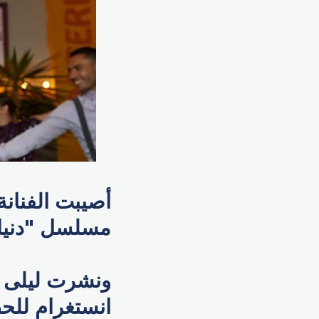
أصيبت الفنانة
مسلسل "دنيا ت
ونشرت ليلى ع
انستغرام للحظ