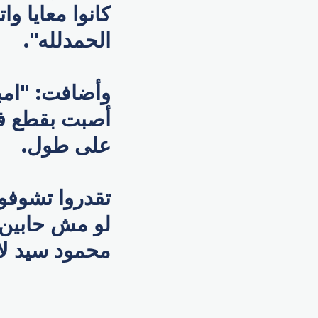
كانوا معايا و
الحمدلله".
وأضافت: "امب
على طول.
تقدروا تشوفو
لو مش حابين 
محمود سيد لاه