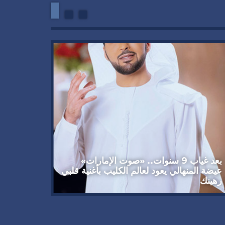
وداعاً 
العملاق
92 عاماً
بعد غياب 9 سنوات.. «صوت الإمارات»
عيضة المنهالي يعود لعالم الكليب بأغنية قلبي
رهينك