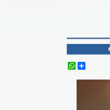
WhatsAp
Share