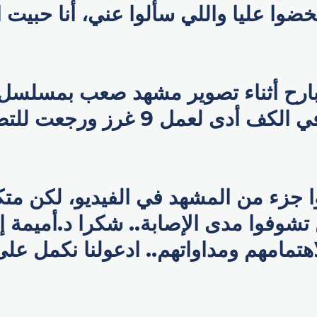
اتخضوا عليا واللي سألوا عني، أنا حبيت 
ارح أثناء تصوير مشهد صعب بمسلسل دن
أصبت بقطع في الكف أدى لعمل 9 غرز 
ا جزء من المشهد في الفيديو، لكن مت
تشوفوا مدى الإصابة.. شكرا د.أميمة إ
تمامهم ومداواتهم.. ادعولنا نكمل على