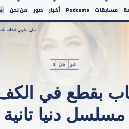
عة
مسابقات
Podcasts
أخبار
صور
من نحن
اس
/ ليلى علوي تصاب بق
3فن
فن
Search in the website:
ب بقطع في الكف أ
مسلسل دنيا تانية