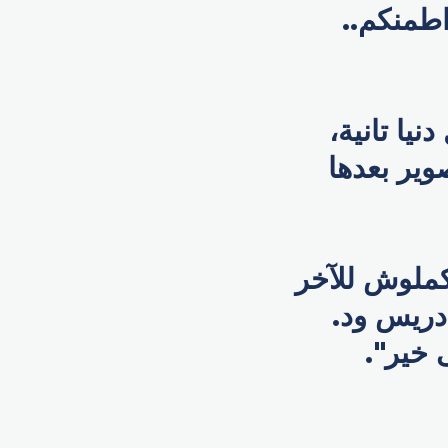
اطمنكم..
يا تانية،
ورجعت للتصوير بعدها
كملوش للآخر
دريس ود.
 خير".