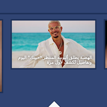
الهضبة يطلق ألبومه المنتظر “حبيتك” اليوم
وتفاصيل تُكشف لأول مرة