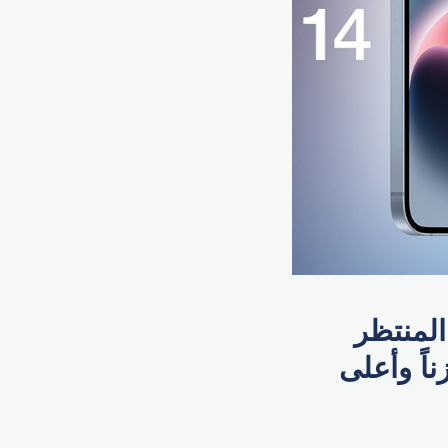
 هاتف آيفون 15 بفئاته المنتظر
اً وأعلى