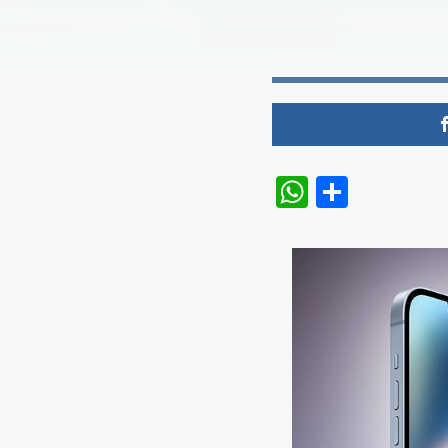
WhatsAp
Share