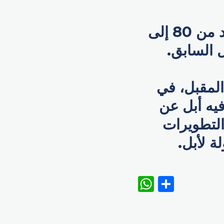
ووفقاً للتسريب فستضيف أبل زيادة سعرية في حدود من 80 إلى
آيفون 15 يوم 13 سبتمبر المقبل، في
فيه أبل عن
يد من التطويرات
ة لأبل.
WhatsAp
Share