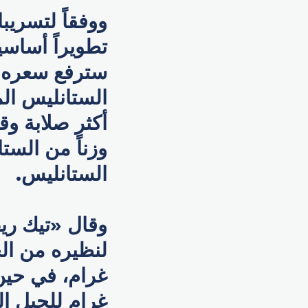
ووفقاً لتسريب
تطويراً أساس
سترفع سعره ف
الستانليس الم
أكثر صلابة و
وزناً من الست
الستانليس.
غرام للجيل ا