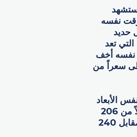
 ستشهد
وقت نفسه
 حديد
التي تعد
 نفسه أخف
غلى سعراً من
1 برو، سيكون بنفس الأبعاد
لنظيره من الجيل السابق، ولكن بوزن 191 غرام، بدلاً من 206
غرام، في حين سيكون وزن البرو ماكس 221 غرام مقابل 240