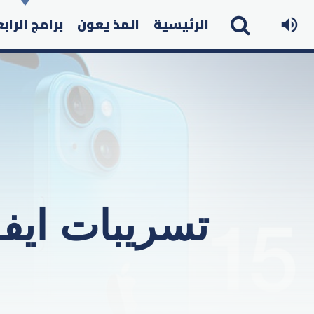
الرئيسية
المذ يعون
برامج الراب
تسريبات ايفون 15… أخف وزناً وأغ