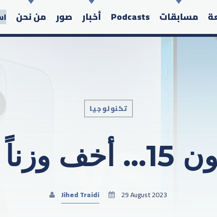
عة
مسابقات
Podcasts
أخبار
صور
من نحن
اس
تكنولوجيا
Search in the website:
لى سعراً
Jihed Traidi
29 August 2023