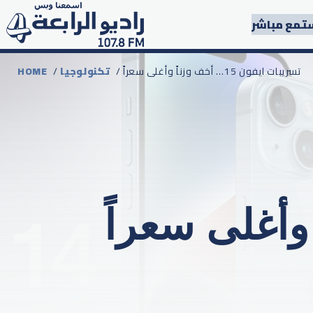
تمع مباشر
/ تسريبات ايفون 15… أخف وزناً وأغلى سعراً
تكنولوجيا
/
HOME