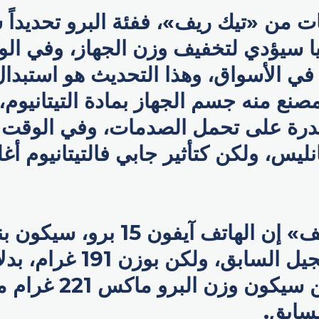
ات من «تيك ريف»، ففئة البرو تحديداً
يا سيؤدي لتخفيف وزن الجهاز، وفي ال
ي الأسواق، وهذا التحديث هو استبدال
صنع منه جسم الجهاز بمادة التيتانيوم، 
قدرة على تحمل الصدمات، وفي الوقت
انليس، ولكن كتأثير جابي فالتيتانيوم أ
وقال «تيك ريف» إن الهاتف آيفون 5
لسابق.