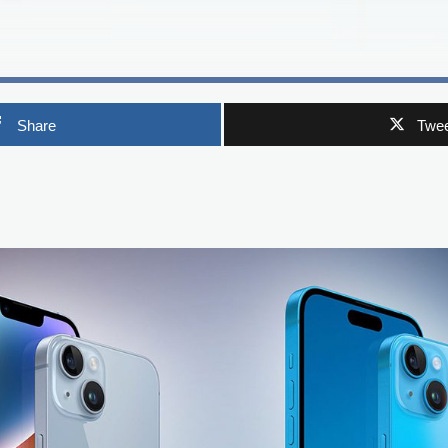
Share
Twee
p