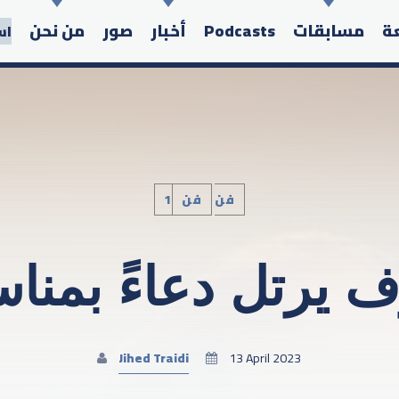
عة
مسابقات
Podcasts
أخبار
صور
من نحن
اس
1فن
فن
Search in the website:
يرتل دعاءً بمنا
Jihed Traidi
13 April 2023