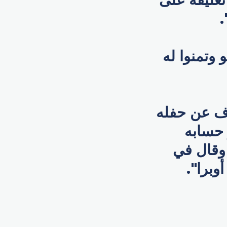
.
وتمنوا له
ف عن حفله
 حسابه
وقال في
وبرا".