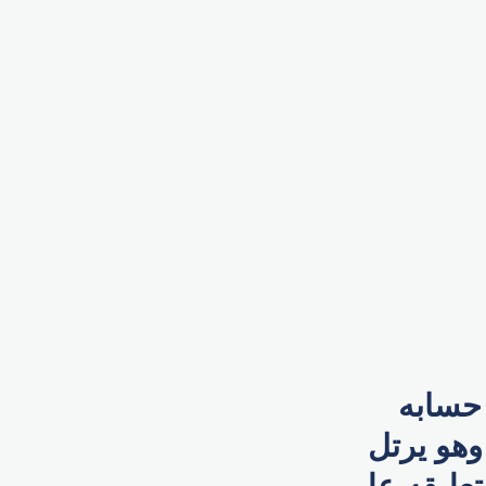
حسابه
وهو يرتل
تعليقه على