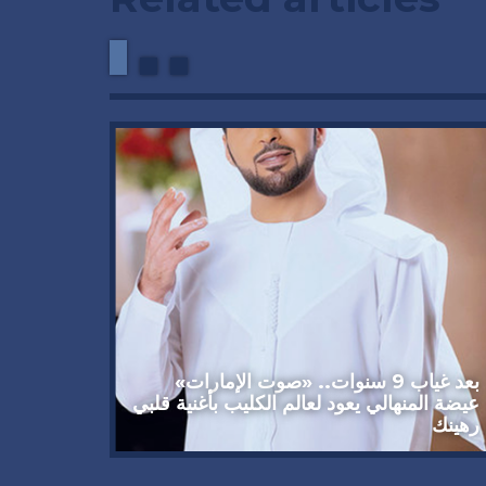
وداعاً 
العملاق
92 عاماً
بعد غياب 9 سنوات.. «صوت الإمارات»
عيضة المنهالي يعود لعالم الكليب بأغنية قلبي
رهينك