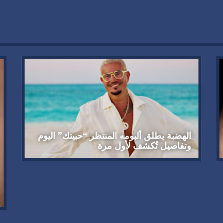
الهضبة يطلق ألبومه المنتظر “حبيتك” اليوم
وتفاصيل تُكشف لأول مرة