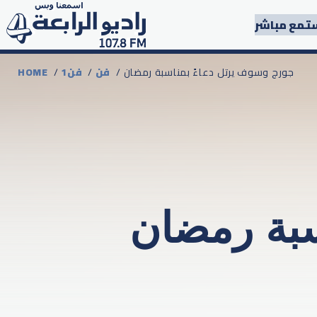
تمع مباشر
/ جورج وسوف يرتل دعاءً بمناسبة رمضان
فن
/
1فن
/
HOME
سبة رمضان