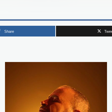
Share
Twee
p